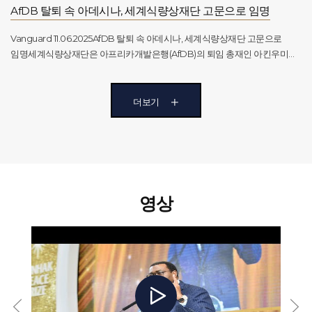
자본은 930억 달러에서 3,180억 달러로 확대되었습니다. 세계적으로
투명하게 관리하고, 계약을 공정하게 집행하며, 모든 시민에게 정의를 보장할
officials attending the Kenya Law Society’s 2025 Annual
AfDB 탈퇴 속 아데시나, 세계식량상재단 고문으로 임명
인정받는 AAA 신용등급은 굳건히 유지되었고, 89억 달러 규모의
수 있는 역량에 있다고 강조했다.도전을 기회로 바꾸기아데시나 총재는
Conference.Delivering the closing keynote, title Public Finance,
아프리카개발기금 증액은 역대 최대 기록을 세웠습니다. 아프리카
아프리카가 매년 약 1,000억 달러 규모의 해외직접투자(FDI) 부족에 직면해
Governance, Justice and Development, Dr. Adesina drew a clear link
Vanguard 11.06.2025AfDB 탈퇴 속 아데시나, 세계식량상재단 고문으로
투자포럼은 수십억 달러의 민간 자본을 끌어들이며, ‘희망도 투자할 수 있다’는
있다고 지적했다. 이는 법치주의 지수의 약세, 부채 취약성, 그리고 ‘벌처펀드
between judicial independence, sound public finance, and
임명세계식량상재단은 아프리카개발은행(AfDB)의 퇴임 총재인 아킨우미
사실을 증명했습니다.물론, 순탄치만은 않았습니다. 2020년, 비위 의혹으로
(vulture fund)’ 사건들로 인해 더욱 악화되고 있다. ‘벌처펀드’란 2차 시장에서
sustainable economic growth. He stressed that Africa’s true wealth
아데시나 박사를 자문위원회에 임명했다고 발표했습니다. 나이지리아
큰 위기에 직면했으나, 철저한 조사 끝에 무혐의 판정을 받으며 만장일치로
국채를 할인 매입한 후, 부실한 법 체계를 이용해 채무국을 상대로 원금 전액과
lies not only in its natural resources but also in its ability to govern them
통신사인 마샬 후세인(Mashal Husain) 회장은 뉴욕의 나이지리아 통신사
재선에 성공했습니다. 그는 이렇게 단호히 말했습니다. “아프리카인이라고
함께 이자 및 법률 비용까지 소급 청구하는 투자자들을 의미한다.“증거는 해외
transparently, enforce contracts fairly, and ensure justice for all
(NAN)에 발표한 성명을 통해 이 사실을 밝혔습니다. 9월에 AfDB에서 10년
더보기
해서 부패한 것은 아닙니다.” 이 한마디는 방어였고, 동시에 선언이었습니다.
직접 투자가 정치적 안정, 민주주의의 안정성, 투명성, 낮은 부패 수준을 갖춘
citizens.Turning challenges into opportunitiesAfrica faces a $100 billion
임기를 두 번째로 마치는 아데시나는 2017년 세계 식량상 수상자입니다.
그의 뒷길에는 늘 신앙과 가족, 그리고 사명감이 함께했습니다. 아내 그레이스
국가로 더 많이 흘러간다는 사실을 보여줍니다.” 아데시나 총재는 케냐 해안
annual gap in foreign direct investment, he noted, a situation
후세인은 \"아데시나 대통령은 노먼 보를로그 박사의 가치와 비전을 구현하고
여사는 변함없이 곁을 지켰고, 그의 연설에는 언제나 성경의 구절이
도시 디아니(Diani, 몸바사 남쪽 약 35km)에 열린 이번 회의에서 이렇게
compounded by weak rule of law rankings, debt vulnerabilities, and
있습니다. 즉, 대담한 아이디어를 구체적인 결과로 구현하는 것입니다.
담겼습니다. “이것은 직업이 아니라, 사명입니다.”라는 말처럼, 헌신의 세월은
말했다. 그는 또 다른 주요 요인으로 독립적이고 투명한 사법부, 강력한 규제
predatory “vulture fund” cases. These involve investors buying national
\"아프리카 전역의 농업 혁신, 지속 가능성 및 경제 개발에 대한 그의 평생의
어느덧 은빛 머리칼로 새겨졌습니다.65세를 맞아 임기를 마쳤지만, 그의
체계, 공적 책무성, 효율적인 공공 서비스, 경쟁 정책, 지적 재산권 존중 등을
debt at a discount on secondary markets, then exploiting weak legal
헌신은 그를 우리 자문 위원회에 특별한 인재로 만들었습니다. \"그가 이
발자취는 앞으로도 남을 것입니다. 그가 심은 개혁의 씨앗은 보이지 않는
꼽았다.아데시나 총재는 정의와 발전 사이의 긴밀한 연결고리를 재차
systems to sue debtor nations for full repayment — plus backdated
새로운 역할로 재단에 다시 합류하게 되어 영광입니다.\" 재단 이사회가
영상
땅속에서 자라나, 언젠가 더 큰 나무로 뻗어날 것입니다. 그리고 아프리카의
강조하며, 정의에 대한 접근은 보편적이어야 한다고 주장했다. 이는 법률 지원,
interest and legal fees.“Evidence suggests that foreign direct
임명한 자문 위원회에는 전직 국가 원수와 정부 수반, 장관, 식품 및 농업 과학,
어느 조용한 들판에서, 또 다른 농부의 아들이 고개를 들어 더 넓은 지평을
법원의 디지털화, 시민들에게 법을 더 가깝게 가져다 줄 수 있는 불만 해결
investments move more to countries that have political stability,
교육, 연구, 정책 분야의 리더가 포함됩니다. 그들은 이사회와 직원들에게
바라보게 될 날이 찾아올 것입니다.※ 아킨우미 아요데지 아데시나는 제3회
메커니즘 등을 포함한다.※ 아킨우미 아요데지 아데시나는 제3회 선학평화상
stable democracies, transparency, and low levels of corruption,”
조직의 사명과 세계 식량상 재단에 대한 노먼 보를로그 박사의 비전을
선학평화상 수상자 입니다.아킨우미 아요데지 아데시나의 평화적 업적이
수상자 입니다.아킨우미 아요데지 아데시나의 평화적 업적이 궁금하시다면,
Adesina said during the conference held at Kenya’s coastal town of
발전시키는 데 필요한 통찰력과 조언을 제공합니다. 성명에서는 아데시나가
궁금하시다면, 아래 링크에서 자세한 내용을 확인해 보세요.→
아래 링크에서 자세한 내용을 확인해
Diani, some 35 kilometres south of Mombasa.Other key drivers, he
의회에 임명된 것을 큰 영광으로 생각한다고 인용했습니다. \"저는
http://sunhakpeaceprize.org/kr/laureates/laureates_view.php?idx=71
보세요.→ http://sunhakpeaceprize.org/kr/laureates/laureates_view.php?
added, include an independent and transparent judiciary, strong
세계식량상재단 자문위원회에 참여하게 되어 매우 영광입니다. \"노먼
idx=71
regulatory frameworks, public accountability, efficient public service,
보를로그 박사는 멘토일 뿐만 아니라, 굶주림을 종식시키고자 하는 그의