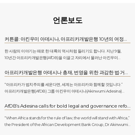
언론보도
커튼콜: 아킨우미 아데시나, 아프리카개발은행 10년의 여정을 마치다
한 사람의 이야기는 때로 한 대륙의 역사처럼 들리기도 합니다. 지난 9월,
10년간 아프리카개발은행(AfDB)을 이끌고 자리에서 물러난 아킨우미
아데시나 총재의 여정은, 아프리카가 쉼 없이 추구해온 성장과 존엄의 길과
맞닿아 있습니다.나이지리아 이바단에서 농부의 아들로 태어난 그는 어린
아프리카개발은행 아데시나 총재, 번영을 위한 과감한 법·거버넌스 개혁 촉구
시절부터 가난의 무게를 체감하며 자랐습니다. 분필 가루처럼 흩날리던 교실
안에서, 가난은 늘 곁에 있는 현실이었습니다. 그러나 그러한 경험은 오히려
“아프리카가 법치주의를 세운다면, 세계는 아프리카와 함께할 것입니다.”
그의 삶을 강하게 이끌었습니다. 이페 대학에서 수석으로 졸업하고, 미국 퍼듀
아프리카개발은행(AfDB) 그룹 아킨우미 아데시나(Akinwumi Adesina)
대학에서 박사 학위를 마치며, 그는 개발금융의 중심 무대로 들어서게
총재는 케냐 변호사회(Law Society of Kenya)의 2025년 연례회의에 참석한
되었습니다.2015년 은행 총재직에 취임했을 때, 그는 단순한 숫자가 아닌
1,200여 명의 변호사, 판사, 정부 관계자들에게 이같이 강조했다. ‘공공재정,
AfDB’s Adesina calls for bold legal and governance reforms to unlock prosperity
사람들의 삶을 바꾸겠다고 약속했습니다. “숫자가 아니라, 삶입니다.”라는
거버넌스, 정의, 그리고 발전(Public Finance, Governance, Justice and
말처럼, 지난 10년의 성과는 놀라운 변화를 보여주고 있습니다. 5억 6천5백만
Development)’이라는 제목의 폐막 기조연설에서 아데시나 총재는 사법부
“When Africa stands for the rule of law, the world will stand with Africa,”
명의 삶이 개선되었고, 전력망은 확대되었으며, 식량 안보는 강화되었습니다.
독립, 건전한 공공재정, 그리고 지속 가능한 경제성장 사이의 분명한 연관성을
the President of the African Development Bank Group, Dr Akinwumi
또한 과거에는 불가능해 보였던 대규모 투자가 현실이 되었습니다.은행의
짚었다. 그는 아프리카의 진정한 부는 천연자원에만 있는 것이 아니라, 이를
Adesina, has told more than 1,200 lawyers, judges, and government