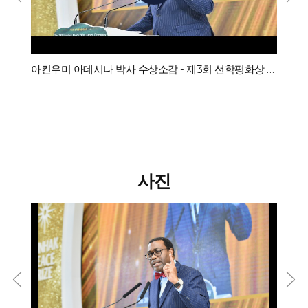
competition policy, and respect for intellectual property rights.He
열정이 저의 여정을 형성한 개인적인 영감의 원천이었습니다.※ 아킨우미
also underlined the vital connection between justice and
아요데지 아데시나는 제3회 선학평화상 수상자 입니다.아킨우미 아요데지
development, arguing that access to justice must be universal. This
아데시나의 평화적 업적이 궁금하시다면, 아래 링크에서 자세한 내용을
means legal aid, digitised courts, and grievance mechanisms that
확인해
bring the law closer to citizens.※ Akinwumi Ayodeji Adesina is the
보세요.→ http://sunhakpeaceprize.org/kr/laureates/laureates_view.php?
아킨우미 아데시나 박사 수상소감 - 제3회 선학평화상 시상식
laureate of the 3rd Sunhak Peace Prize.If you would like to learn more
idx=71
about his achievements in promoting peace, please click the link
below for detailed
information.→ http://sunhakpeaceprize.org/kr/laureates/laureates_view
idx=71
사진