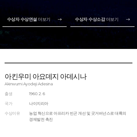
수상자 수상연설
더보기
수상자 수상소감
더보기
아킨우미 아요데지 아데시나
Akinwumi Ayodeji Adesina
출생
1960. 2. 6
국가
나이지리아
수상이유
농업 혁신으로 아프리카 빈곤 개선 및 굿거버넌스로 대륙의
경제발전 촉진