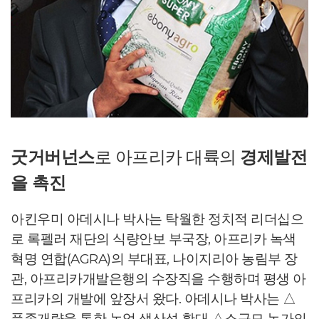
굿거버넌스
로 아프리카 대륙의
경제발전
을 촉진
아킨우미 아데시나 박사는 탁월한 정치적 리더십으
로 록펠러 재단의 식량안보 부국장, 아프리카 녹색
혁명 연합(AGRA)의 부대표, 나이지리아 농림부 장
관, 아프리카개발은행의 수장직을 수행하며 평생 아
프리카의 개발에 앞장서 왔다. 아데시나 박사는 △
품종개량을 통한 농업 생산성 확대 △소규모 농가의