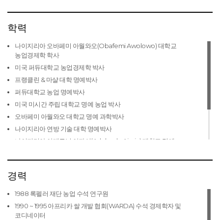
학력
나이지리아 오바페미 아월와오(Obafemi Awolowo) 대학교
농업경제학 학사
미국 퍼듀대학교 농업경제학 박사
프랭클린 & 마샬 대학 명예박사
퍼듀대학교 농업 명예박사
미국 미시간 주립 대학교 명예 농업 박사
오바페미 아월와오 대학교 명예 과학박사
나이지리아 연방 기술 대학 명예박사
나이지리아 아데쿠닐 아자신(Adekunle Ajasin) 대학교 명예
과학박사
에페 바바로라 대학 명예박사
경력
나이지리아 방위 아카데미 명예 경영학 박사
1988 록펠러 재단 농업 수석 연구원
1990 ~ 1995 아프리카 쌀 개발 협회(WARDA) 수석 경제학자 및
코디네이터