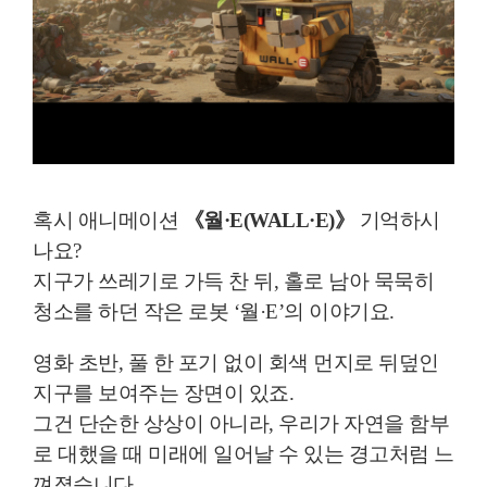
혹시 애니메이션
《월·E(WALL·E)》
기억하시
나요?
지구가 쓰레기로 가득 찬 뒤, 홀로 남아 묵묵히
청소를 하던 작은 로봇 ‘월·E’의 이야기요.
영화 초반, 풀 한 포기 없이 회색 먼지로 뒤덮인
지구를 보여주는 장면이 있죠.
그건 단순한 상상이 아니라, 우리가 자연을 함부
로 대했을 때 미래에 일어날 수 있는 경고처럼 느
껴졌습니다.