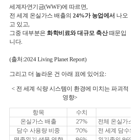
세계자연기금(WWF)에 따르면,
전 세계 온실가스 배출의
24%가 농업에서
나오
고 있고,
그중 대부분은
화학비료와 대규모 축산
때문입
니다.
(출처:2024 Living Planet Report)
그리고 더 놀라운 건 아래 표에 있어요:
< 전 세계 식량 시스템이 환경에 미치는 파괴적
영향>
항목
수치
온실가스 배출
27%
전체 온실가스의 
담수 사용량 비중
70%
전 세계 담수의 
멸종위기 생물 영향
86%
위기종의 86%가