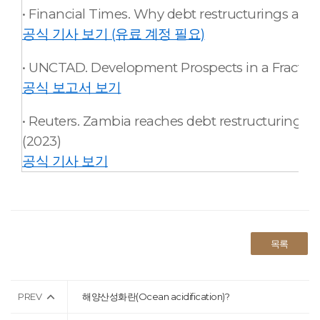
• Financial Times. Why debt restructurings are f
공식 기사 보기 (유료 계정 필요)
• UNCTAD. Development Prospects in a Fractur
공식 보고서 보기
• Reuters. Zambia reaches debt restructuring a
(2023)
공식 기사 보기
목록
PREV
해양산성화란(Ocean acidification)?