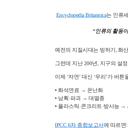
Encyclopedia Britannica
는 인류
“인류의 활동
빙하기, 화산
예전의 지질시대는
지구의 설정
그런데 지난 200년,
이제 ‘자연’ 대신 ‘우리’가 버
•
화석연료 → 온난화
•
남획·파괴 → 대멸종
•
플라스틱·콘크리트·방사능 →
IPCC 6차 종합보고서
에 따르면: