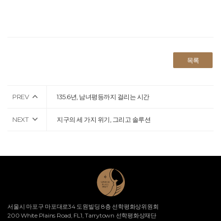
목록
PREV
135.6년, 남녀평등까지 걸리는 시간
NEXT
지구의 세 가지 위기, 그리고 솔루션
서울시 마포구 마포대로34 도원빌딩 8층 선학평화상위원회
200 White Plains Road, FL1, Tarrytown 선학평화상재단