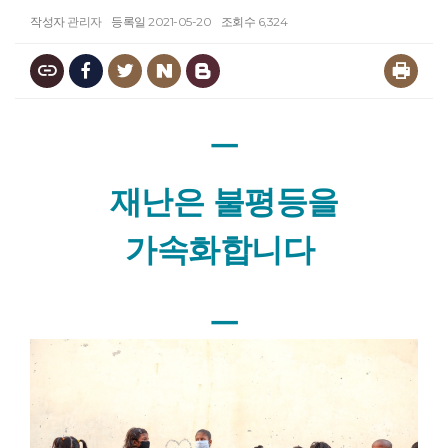
작성자
관리자
등록일
2021-05-20
조회수
6,324
ㅡ
재난은 불평등을
가속화합니다
ㅡ