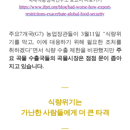
https://www.ifpri.org/blog/bad-worse-how-export-
restrictions-exacerbate-global-food-security
주요
7
개국
(G7)
농업장관들이
3
월
11
일
"
식량위
기를 막고
,
이에 대응하기 위해 필요한 조처를
취하겠다
"
면서 식량 수출 제한을 비판했지만
주
요 곡물 수출국들의 곡물시장은 점점 문이 좁아
지고 있습니다
.
―
식량위기는
가난한 사람들에게 더 큰 타격
―