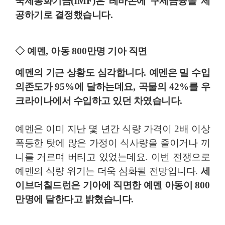
국제통화기금
(IMF)
은 레바논에 구제금융을 제
공하기로 결정했습니다
.
◇
예멘
,
아동
800
만명 기아 직면
예멘의 기근 상황도 심각합니다
.
예멘은 밀 수입
의존도가
95%
에 달하는데요
,
곡물의
42%
를 우
크라이나에서 수입하고 있던 차였습니다
.
예멘은 이미 지난 몇 년간 식량 가격이
2
배 이상
폭등한 탓에 많은 가정이 식사량을 줄이거나 끼
니를 거르며 버티고 있었는데요
.
이번 전쟁으로
예멘의 식량 위기는 더욱 심화될 전망입니다
.
세
이브더칠드런은 기아에 직면한 예멘 아동이
800
만명에 달한다고 밝혔습니다
.