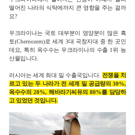
떨어진 나라의 식탁에까지 큰 영향을 주는 걸까
요
?
우크라이나는 국토 대부분이 영양분이 많은 흑
토
(Chernozem)
로 세계
3
대 곡창지대 중 한 곳인
데요
,
특히 옥수수는 우크라이나의 수출
1
위 농
산물입니다
.
러시아는 세계 최대 밀 수출국입니다
.
전쟁을 치
르고 있는 두 나라가 전 세계 밀 공급량의
30%,
옥수수의
20%,
해바라기씨유의
80%
를 담당하
고 있었던 것입니다
.