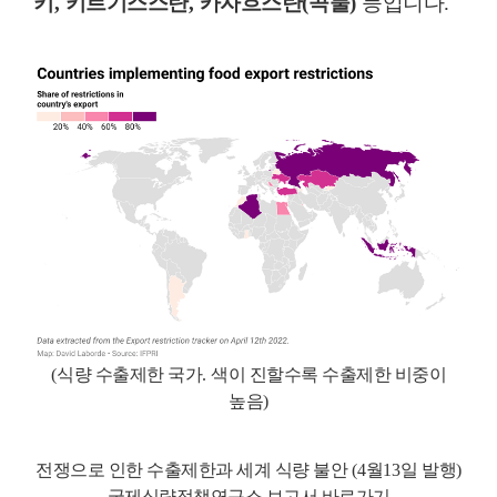
키
,
키르기스스탄
,
카자흐스탄
(
곡물
)
등입니다
.
(
식량 수출제한 국가
.
색이 진할수록 수출제한 비중이
높음
)
전쟁으로 인한 수출제한과 세계 식량 불안
(4
월
13
일 발행
)
국제식량정책연구소 보고서 바로가기