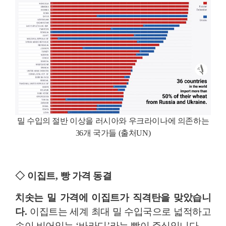
밀 수입의 절반 이상을 러시아와 우크라이나에 의존하는
36
개 국가들
(
출처
UN)
◇
이집트
,
빵 가격 동결
치솟는 밀 가격에 이집트가 직격탄을 맞았습니
다
.
이집트는 세계 최대 밀 수입국으로 넓적하고
속이 비어있는
‘
바라디
’
라는 빵이 주식입니다
.