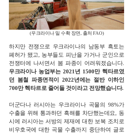
(
우크라이나 밀 수확 장면
,
출처
FAO)
하지만 전쟁으로 우크라이나의 남동부 흑토는
폐허가 됐고
,
농부들도 피난을 가거나 군인으로
전쟁터에 나서면서 봄 파종이 어려워졌습니다
.
우크라이나 농업부는
2021
년
1500
만 헥타르
였
던 봄철 파종면적이
2022
년에는 절반 이하인
700
만 헥타르
로 줄어들 것이라고 전망했습니다
.
더군다나 러시아는 우크라이나 곡물의
98%
가
수출을 위해 통과하던 흑해를 차단했는데요
,
동
시에 러시아는 서방의 제재에 대한 보복 조치로
비우호국에 대한 곡물 수출까지 중단하여 글로