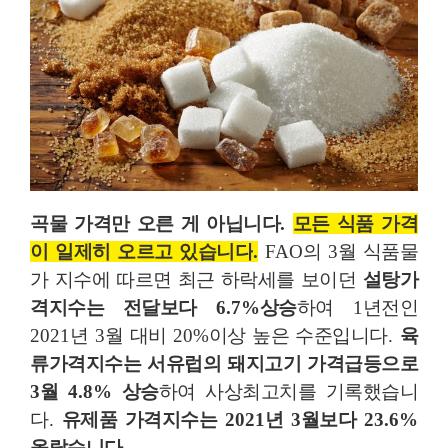
곡물 가격만 오른 게 아닙니다
.
모든 식품 가격
이 일제히 오르고 있습니다
.
FAO
의
3
월 식품물
가 지수에 따르면 최근 하락세를 보이던
설탕가
격지수는 전달보다
6.7%
상승
하여
1
년전인
2021
년
3
월 대비
20%
이상 높은 수준입니다
.
육
류가격지수는 서유럽의 돼지고기 가격급등으로
3
월
4.8%
상승
하여 사상최고치를 기록했습니
다
.
유제품 가격지수는
2021
년
3
월보다
23.6%
올랐습니다
.