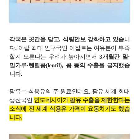
각국은 곳간을 닫고
,
식량안보 강화하고 있습니
다
.
아랍 최대 인구국인 이집트는 여유분이 부족
할지 모른다는 우려가 높아지면서
3
개월간 밀
·
밀가루
·
렌틸콩
(lentil),
콩 등의 수출을 금지했습
니다
.
팜유는 식용유의 주 원료인데요
,
팜유 세계 최대
생산국인
인도네시아가 팜유 수출을 제한한다는
소식에 전 세계 식용유 가격이 요동치기도 했습
니다
.