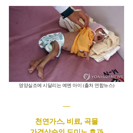
영양실조에 시달리는 예멘 아이
(
출처 연합뉴스
)
―
천연가스
,
비료
,
곡물
가격상승의 도미노 효과