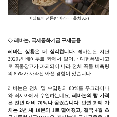
이집트의 전통빵 바라디
(
출처
AP)
◇
레바논
,
국제통화기금
구제금융
레바논 상황은 더 심각합니다
.
레바논은 지난
2020
년 베이루트 항에서 일어난 대형폭발사고
로 곡물창고가 파괴되어 나라 전체 곡물 비축량
의
85%
가 사라진 아픈 경험이 있습니다
.
레바논은 전체 밀 수입량의
80%
를 우크라이나
와 러시아에서 수입하는데요
,
레바논
의
빵 가격
은
전년 대비
70%
나 올랐습니다
.
반면 화폐 가
치는
2
년 새
10
분의
1
로 떨어졌고
,
결국
4
월 초