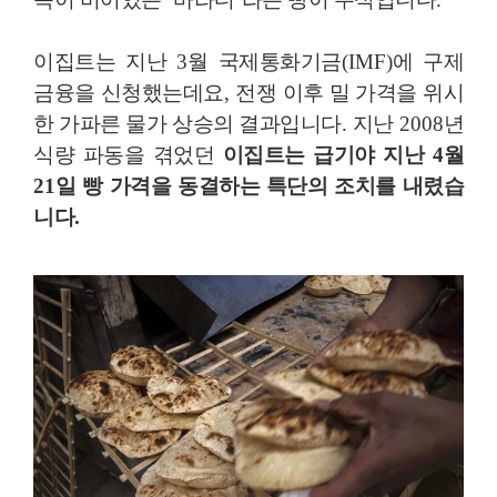
이집트는 지난
3
월 국제통화기금
(IMF)
에 구제
금융을 신청했는데요
,
전쟁 이후 밀 가격을 위시
한 가파른 물가 상승의 결과입니다
.
지난
2008
년
식량 파동을 겪었던
이집트는 급기야 지난
4
월
21
일 빵 가격을 동결하는 특단의 조치를 내렸습
니다
.