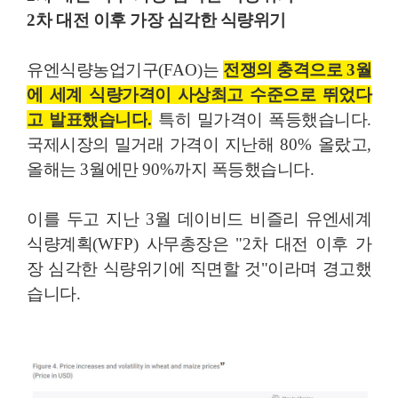
2
차 대전 이후 가장 심각한 식량위기
유엔식량농업기구
(FAO)
는
전쟁의 충격으로
3
월
에 세계 식량가격이 사상최고 수준으로 뛰었다
고 발표했습니다
.
특히 밀가격이 폭등했습니다
.
국제시장의 밀거래 가격이 지난해
80%
올랐고
,
올해는
3
월에만
90%
까지 폭등했습니다
.
이를 두고 지난
3
월 데이비드 비즐리 유엔세계
식량계획
(WFP)
사무총장은
"
2
차 대전 이후 가
장 심각한 식량위기에 직면할 것"
이라며 경고했
습니다
.