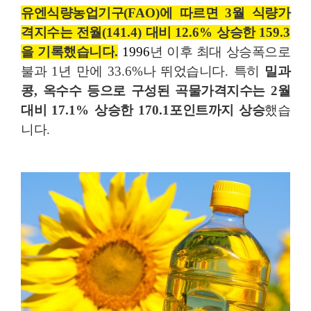
유엔식량농업기구
(FAO)
에 따르면
3
월 식량가
격지수는 전월
(141.4)
대비
12.6%
상승한
159.3
을 기록했습니다
.
1
996
년 이후 최대 상승폭으로
불과
1
년 만에
33.6%
나 뛰었습니다
.
특히
밀과
콩
,
옥수수 등으로 구성된 곡물가격지수는
2
월
대비
17.1%
상승한
170.1
포인트까지 상승
했습
니다
.