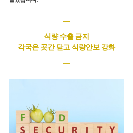
―
식량 수출 금지
각국은 곳간 닫고 식량안보 강화
―