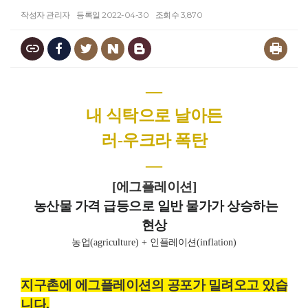
작성자
관리자
등록일
2022-04-30
조회수
3,870
―
내 식탁으로 날아든
러-우크라 폭탄
―
[
에그플레이션
]
농산물 가격 급등으로 일반 물가가 상승하는
현상
농업
(agriculture) +
인플레이션
(inflation)
지구촌에 에그플레이션의 공포가 밀려오고 있습
니다
.