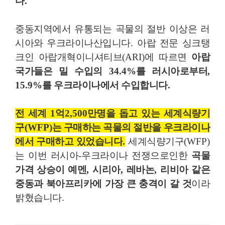
다
.
중동지역에서 유통되는 곡물의 절반 이상은 러
시아와 우크라이나산입니다
.
아랍 전문 싱크탱
크인 아랍개혁이니셔티브
(ARI)
에 따르면
아랍
국가들은 밀 수입의
34.4%
를 러시아로부터
,
15.9%
를 우크라이나에서 수입합니다
.
전 세계
1
억
2,500
만명을 돕고 있는 세계식량기
구
(WFP)
는 구매하는 곡물의 절반을 우크라이나
에서 구매하고 있었습니다
.
세계식량기구
(WFP)
는 이번 러시아
-
우크라이나 전쟁으로인한
곡물
가격 상승이 예멘
,
시리아
,
레바논
,
리비아 같은
중동과 북아프리카에 가장 큰 충격이 갈 것
이라
밝혔습니다
.