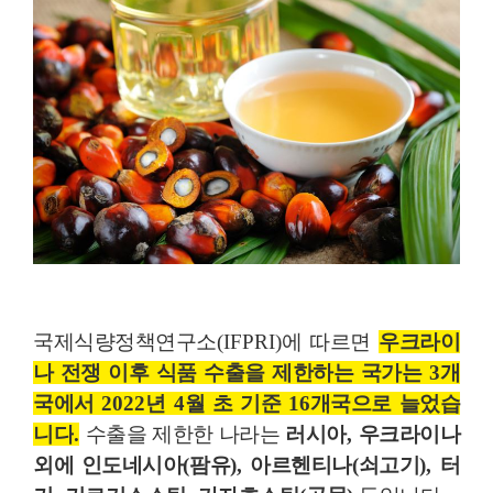
국제식량정책연구소
(IFPRI)
에 따르면
우크라이
나 전쟁 이후 식품 수출을 제한하는 국가는
3
개
국에서
2022
년
4
월 초 기준
16
개국으로 늘었습
니다
.
수출을 제한한 나라는
러시아
,
우크라이나
외에 인도네시아
(
팜유
),
아르헨티나
(
쇠고기
),
터