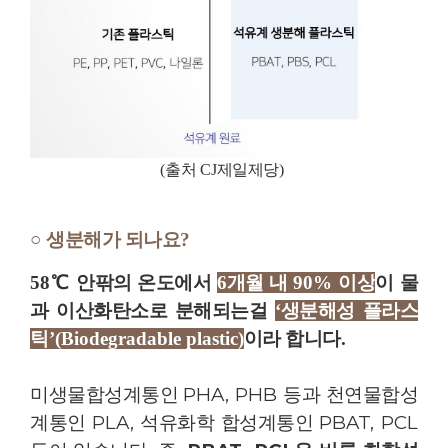
(
출처
CJ
제일제당
)
○
생분해가 되나요
?
58
℃
안팎의 온도에서
6
개월 내
90%
이상
이 물
과 이산화탄소로 분해되는걸
‘
생분해성 플라스
틱
’(Biodegradable plastic)
이라 합니다
.
미생물합성계통인
PHA, PHB
등과 천연물합성
계통인
PLA,
석유화학 합성계통인
PBAT, PCL