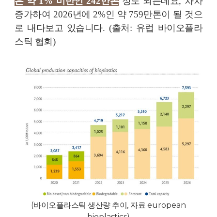
은 약
1%
미만인
242
만톤
정도 되는데요
,
차차
증가하여
2026
년에
2%
인 약
759
만톤이 될 것으
로 내다보고 있습니다
. (
출처
:
유럽 바이오플라
스틱 협회
)
(
바이오플라스틱 생산량 추이
,
자료
european
bioplastics)