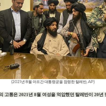
(2021
년
8
월 아프간 대통령궁을 점령한 탈레반
, AP)
의 고통은
2021
년
8
월 여성을 억압했던 탈레반이
20
년 