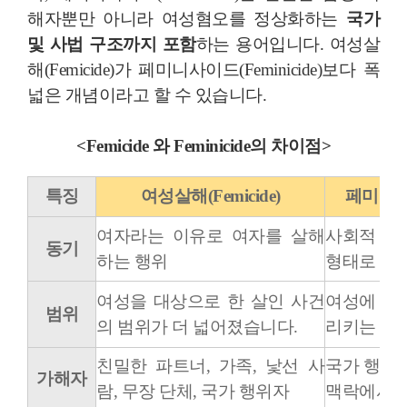
해자뿐만 아니라 여성혐오를 정상화하는
국가
및 사법 구조까지 포함
하는 용어입니다. 여성살
해(Femicide)가 페미니사이드(Feminicide)보다 폭
넓은 개념이라고 할 수 있습니다.
<Femicide 와 Feminicide의 차이점>
특징
여성살해(Femicide)
페미니사이
여자라는 이유로 여자를 살해
사회적 통
동기
하는 행위
형태로 여
여성을 대상으로 한 살인 사건
여성에 대
범위
의 범위가 더 넓어졌습니다.
리키는 좀 
친밀한 파트너, 가족, 낯선 사
국가 행위자
가해자
람, 무장 단체, 국가 행위자
맥락에서 