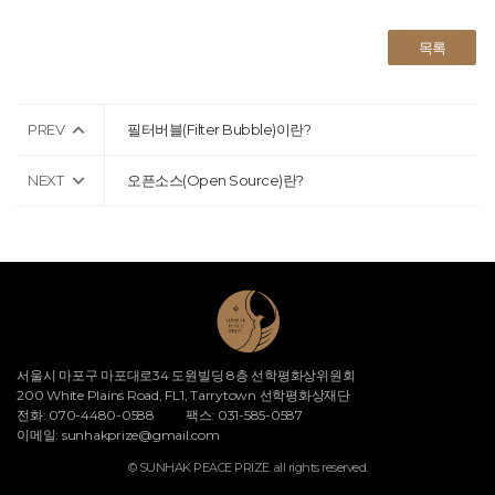
목록
PREV
필터버블(Filter Bubble)이란?
NEXT
오픈소스(Open Source)란?
서울시 마포구 마포대로34 도원빌딩 8층 선학평화상위원회
200 White Plains Road, FL1, Tarrytown 선학평화상재단
전화: 070-4480-0588
팩스: 031-585-0587
이메일:
sunhakprize@gmail.com
© SUNHAK PEACE PRIZE. all rights reserved.