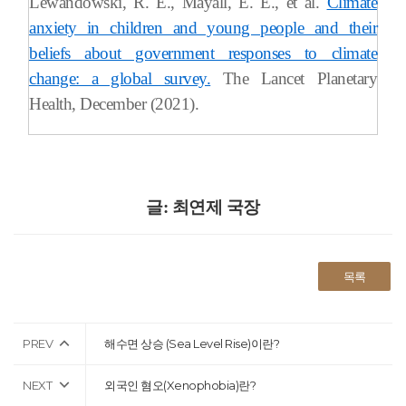
Lewandowski, R. E., Mayall, E. E., et al.
Climate
anxiety in children and young people and their
beliefs about government responses to climate
change: a global survey.
The Lancet Planetary
Health, December (2021).
글: 최연제 국장
목록
PREV
해수면 상승 (Sea Level Rise)이란?
NEXT
외국인 혐오(Xenophobia)란?