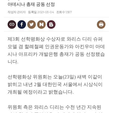
아데시나 총재 공동 선정
작성자
관리자
등록일
2021-03-04
조회수
1,597
제3회 선학평화상 수상자로 와리스 디리 슈퍼
모델 겸 할례철폐 인권운동가와 아킨우미 아데
시나 아프리카 개발은행 총재가 공동 선정됐습
니다.
선학평화상 위원회는 오늘(23일) 새벽 이같이
밝히고 내년 2월 대한민국 서울에서 시상식이
개최될 예정이라고 밝혔습니다.
위원회 측은 와리스 디리는 수천 년간 지속된