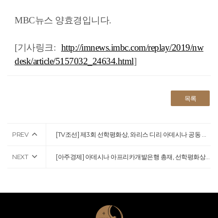
MBC뉴스 양효경입니다.
[기사링크:
http://imnews.imbc.com/replay/2019/nw
desk/article/5157032_24634.html
]
목록
PREV
[TV조선] 제3회 선학평화상, 와리스 디리·아데시나 공동 수상
NEXT
[아주경제] 아데시나 아프리카개발은행 총재, 선학평화상 상금 50만 달러 세계기아퇴치재단에 전액 기부