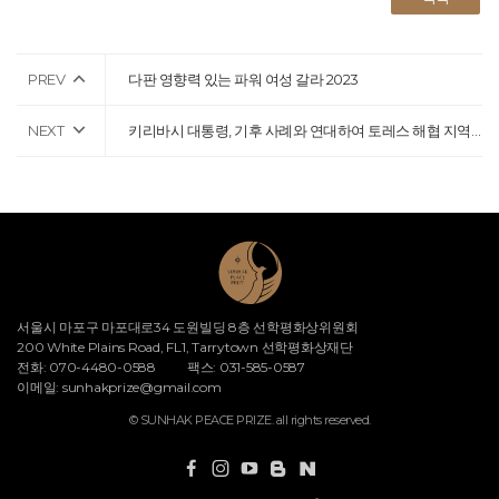
PREV
다판 영향력 있는 파워 여성 갈라 2023
NEXT
키리바시 대통령, 기후 사례와 연대하여 토레스 해협 지역 사회를 순회
서울시 마포구 마포대로34 도원빌딩 8층 선학평화상위원회
200 White Plains Road, FL1, Tarrytown 선학평화상재단
전화: 070-4480-0588
팩스: 031-585-0587
이메일:
sunhakprize@gmail.com
© SUNHAK PEACE PRIZE. all rights reserved.