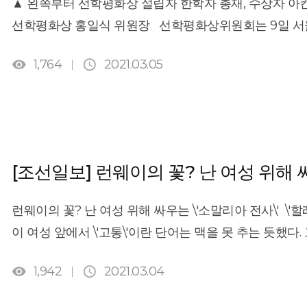
▲ 왼쪽부터 선학평화상 설립자 한학자 총재, 수상자 아
advance sustainability, human rights and peace.
발굴해 격년으로 시상한다. 수상자에게는 상금 100만 
선학평화상 홍일식 위원장 선학평화상위원회는 9일 서울
[기사링크: http://www.koreatimes.co.kr/www/nation/2
수여된다. [기사링크: https://www.yna.co.kr/view/AKR
개최했다. 이번 선학평화상은 아킨우미 아데시나(59·사진


1,764
2021.03.05
와리스 디리(54·〃 세 번째) 할례 철폐 인권운동가가 
아데시나 총재는 이날 수상 연설에서 “배고픈 곳에는 평
못한 사람들을 위해 더 많은 것을 해야 하며, 기아와 영
말했다. 여성 할례의 폭력성을 알려온 공로로 수상한 슈
연설에서 “우리 세대에서 할례는 철폐돼야 한다”며 “여
[조선일보] 런웨이의 꽃? 난 여성 위해 
싸우겠다”고 밝혔다. 수상자에게는 각 50만 달러의 상금
수여됐다. [기사링크: http://www.munhwa.com/news/vi
런웨이의 꽃? 난 여성 위해 싸우는 \'소말리아 전사\' \'
이 여성 앞에서 \'고통\'이란 단어는 맥을 못 추는 듯했다.
부숴버렸다. 소말리아 유목민 출신에서 수퍼모델로, 다시 인


1,942
2021.03.04
1990년대 프랑스 샤넬의 얼굴로, 미국 유명 화장품 레브
무대를 누비며 최고의 주가를 올리던 1997년, 다섯살에 받