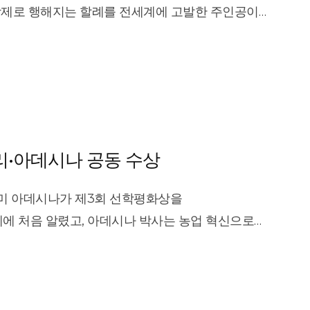
 새겨진 폐단의 흔적”이라며 “국민을 제대로 먹이지
강제로 행해지는 할례를 전세계에 고발한 주인공이
것이다. 인종과 피부색에 상관없이 그 누구도
 와리스 디리 씨를 양효경 기자가 만났습니다. ◀
 역설했다. 아프리카의 경제 사령관인 아데시나
퍼 모델이자, 수억 명 아프리카 소녀들의 생명을
 하는 데 도움이 되는 정도면 유용하다\"며
고 힘이 넘쳤습니다. 소말리아에서 태어난 그는 12살
 위해 더 많은 일을 할 것을 강하게 밝혔다. ​
쳤습니다. 친척을 따라 런던에 온 그는 우연히
)의 시상금과 함께 수여되며, 미래세대의 평화와
스 디리/인권운동가] \"그런 멋진 시간을 가질 수
회 선학평화상 수상자는 공동수상으로 아킨우미
 그는 자신이 5살 때 당했던 할례의 폭력성을
디리·아데시나 공동 수상
리카개발은행 총재) 박사와 와리스 디리(Waris Dirie,
누구도 그 관습에 대해 싸우려 하지 않았어요. 여성
시상식에는 세계 전·현직 대통령과 총리 10여명과 해외
여성 성기 일부를 잘라내고 봉합하는 할례는 순결의
미 아데시나가 제3회 선학평화상을
를 대표하는 총 1000여 명의 인사가 참석했다.​
져 수많은 소녀들이 목숨을 잃었습니다. 와리스의
세계에 처음 알렸고, 아데시나 박사는 농업 혁신으로
31805201]
수많은 소녀들이 감염이나 과다출혈, 합병증으로
다. 어제 선학평화상 시상식에서는 수상자에게 총
 여성 할례는 세계적인 이슈로 공론화됐고, 이를
장은 \"제3회 선학평화상을 통해 인류 공동의
카와 중동 등 30개국에서 2억 명의 여성이 할례를
발\'을 제시했다\"고 말했습니다. 선학평화상은
뜻하는 자신의 이름을 딴 재단을 만들어 할례 여성들의
단체에게