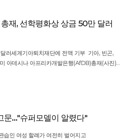
총재, 선학평화상 상금 50만 달러
 달러세계기아퇴치재단에 전액 기부 기아, 빈곤,
미 아데시나 아프리카개발은행(AfDB)총재(사진)가
한 제3회 선학평화상 상금 50만 달러를
나 박사는 지난 2월 9일 서울 잠실
0만 달러 전액을 제가 몸 담고 있는 재단인
데시나 박사는 수락 연설을 통해 “배고픈 세계에
 굶주리고 있으며 1억5000만명의 어린이들은
된 고문…"슈퍼모델이 알렸다"
안 우리는 세계적인 기아와의 전쟁에서는 승리하지
 세계인에게 먹거리를 제공하고 기아와 영양실조를
 관습인 여성 할례가 여전히 벌어지고