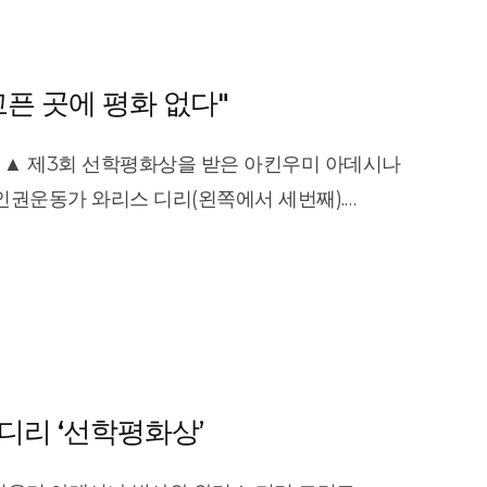
화 약 11억원). 제3회 선학평화상은 아킨우미
nd social media that this (FGM) is wrong.\"​
운동가인 와리스 디리 씨가 공동 수상했다.
respect, which she developed in her personal
 아프리카 농업을 혁신해 경제발전을 촉진한 공적이
dic tribe.​​\"We had to chase water. We could
픈 곳에 평화 없다"
emale Genital Mutilation) 폭력성을
d respect from nature,\" Dirie said. \"So I
앞장서 왔다. 이날 시상식에는 해외 전, 현직 대통령
h life. And FGM ― it is the worst cruel thing
 ▲ 제3회 선학평화상을 받은 아킨우미 아데시나
킨우미 아데시나 박사는 수상 연설을 통해 “배고픈
ice of FGM is stamped out for good, Dirie says
인권운동가 와리스 디리(왼쪽에서 세번째).
 혜택 받지 못한 사람들을 위해 더 많은 것을
rize money to build more schools for girls in
 아킨우미 아데시나 아프리카개발은행(AfDB) 총재는
것은 없다”라고 밝혔다. 와리스 디리 씨는 “우리
 be able to fight and stand for them without
치의 중요성을 강조했다. 아데시나 총재는 이날 서울
중받는 사회를 만들기 위해 싸울 것”이라고
tever they choose to be.\"​The other recipient
서 \"아프리카에서 가장 혜택받지 못한 사람들을
0210/94042524/1]
Adesina, the former Nigerian minister of
는 것보다 더 중요한 것은 없다\"며 이같이
t president of the African Development Bank,
발전을 촉진한 공로로 이 상을 받았다. 여성 할례의
k award was set up by Han Hak-ja and her
가 공동 수상했다. 와리스 디리는 수상 연설에서
디리 ‘선학평화상’
on Church, well known for its controversial
리가 존중받는 사회를 만들기 위해 싸우겠다\"고
awarded $1 million to individuals who
상은 미래세대 평화와 복지에 기여한 개인 및 단체를