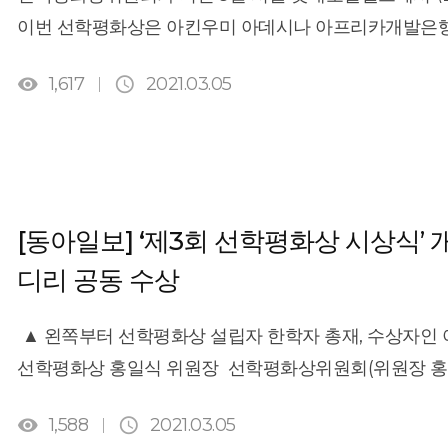
54, a supermodel who has starred in Chanel ads an
이번 선학평화상은 아킨우미 아데시나 아프리카개발은행
FGM in 1997, after publicly disclosing she had under
공동으로 받았습니다. 수상자에게는 총 100만 달러의 


Her activism led her to become a writer, a film pr
1,617
2021.03.05
박사는 농업경제학자로서 지난 30년간 아프리카 농업을
for the Elimination of FGM from 1997 to 2003.​​FGM i
이바지했습니다.와리스 디리 여사는 여성 할례의 폭력성을
external genitalia like the clitoris and labia. The 
소녀들을 구했습니다.이번 시상식에는 100여 개국 전·현
women in the world today ― mostly in East Africa
참석했습니다. [기사링크: http://www.mbn.co.kr/pages
procedure as a means of preserving their virginity
bcastSeqNo=1204737]
[동아일보] ‘제3회 선학평화상 시상식
in the local community.​​Dirie set up the Desert F
디리 공동 수상
practices and help victims who are often subject to
physical complications after the procedure. The or
▲ 왼쪽부터 선학평화상 설립자 한학자 총재, 수상자인
indirect contract with parents ― funding them on t
선학평화상 홍일식 위원장 선학평화상위원회(위원장 홍일식
not subjected to the inhumane operation.​There hav
잠실 롯데호텔월드 크리스탈 볼룸에서 ‘제3회 선학평화상
young girls in East Africa have dropped from aroun


1,588
2021.03.05
세계평화통일가정연합(통일교) 문선명·한학자 총재의 
years.​​\"We\'re almost there,\" Dirie said with a smi