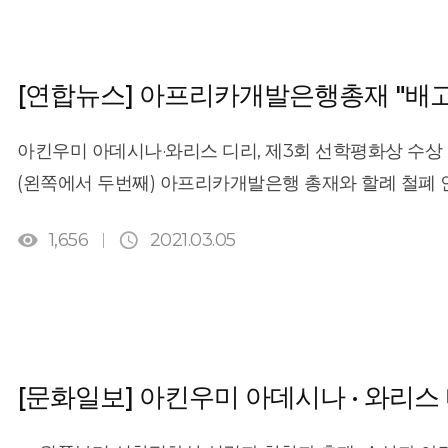
준비하자는 취지로 제정됐다. 수상 상금은 100만 달러(한
young women in Africa know through the internet a
아데시나 박사(아프리카개발은행 총재)와 할례 철폐 인권
Dirie says her activism hinges on a philosophy of 
아킨우미 아데시나 박사는 농업경제학자로 지난 30년간
interaction with nature while growing up in a noma
[연합뉴스] 아프리카개발은행총재 "배고
인정됐다. 와리스 디리 씨는 수천 년간 지속된 여성 할례(FGM·F
not just go get it, we had to pray and ask. We learne
세계에 알리고, 이 악습을 근절하기 위한 국제법 제정에 
cannot intentionally hurt or disrespect anything wit
아킨우미 아데시나·와리스 디리, 제3회 선학평화상 수상
및 총리 10여 명을 비롯해 1000여 명이 참석했다. 아
you can do to disrespect a woman.\"Once the pract
(왼쪽에서 두번째) 아프리카개발은행 총재와 할례 철폐 
곳에는 평화가 있을 수 없다”며 “특히 아프리카에서 가장
she will focus on education. She plans to use the p
[선학평화상재단 제공] (서울=연합뉴스) 강종훈 기자 =


해야하며, 기아와 영양실조를 근절하는 것보다 더 중요한 
1,656
2021.03.05
Africa.​​\"They (girls) need to know their rights and
9일 \"배고픈 곳에는 평화가 있을 수 없다\"며 기아 퇴
세대에서 할례는 철폐되어야 한다”며 “여성의 권리가 존
relying on anyone,\" she said. \"And be free and wha
잠실 롯데호텔월드에서 열린 제3회 선학평화상 시상식에
말했다. [기사링크: http://news.donga.com/3/all/2019
of the Sunhak Peace Prize this year was Akinwumi 
위해 더 많은 것을 해야 하며, 기아와 영양실조를 근절하
agriculture and rural development and the curren
말했다. 아데시나 총재는 아프리카 농업을 혁신하고 경제
for aiding food security in the region.​​The Sunha
폭력성을 알려온 슈퍼모델 출신 인권운동가 와리스 디리
[문화일보] 아킨우미 아데시나 · 와리스 
husband Moon Sun-Myung, founder of the Unificati
\"우리 세대에서 할례는 철폐돼야 한다\"며 \"여성의 권
mass weddings. Since 2015, the biennial prize has 
밝혔다. 2015년 세계평화통일가정연합이 만든 선학평화