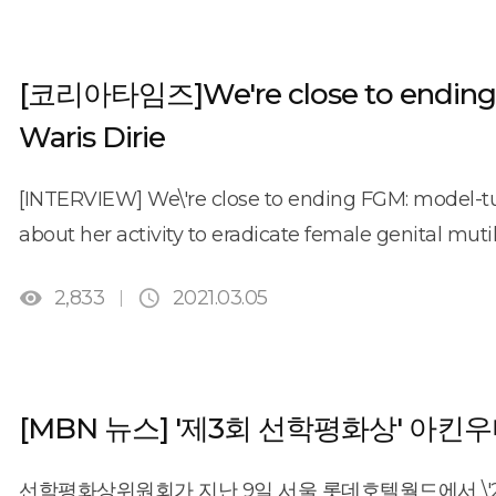
치료와 재활을 돕는 의료센터를 설립하고, 소녀들의 교
시상됩니다. [기사링크: http://news.tvchosun.com/site/da
위해 한국에 온 그는 한국에도 성폭력 문제가 심각하다는
[코리아타임즈]We're close to ending F
인권운동가] \"가정 폭력도 있나요? 전세계 모든 남성들
아이와 여성을 학대하는 남성들은 부끄러운 줄 알아야 합니
Waris Dirie
양효경입니다. [기사링크: http://imnews.imbc.com/replay
​​[INTERVIEW] We\'re close to ending FGM: model-tur
about her activity to eradicate female genital mut
Times at a lounge in the Lotte Hotel World in east


2,833
2021.03.05
Peace PrizeModel-turned-activist Waris Dirie rece
yoonOver the years, former supermodel Waris Diri
eradicating female genital mutilation (FGM) in Eas
which she received in Korea on Saturday, is special.
[MBN 뉴스] '제3회 선학평화상' 아킨
life,\" Dirie said in an interview with The Korea Time
Korea, a conflict zone just a few miles from North
선학평화상위원회가 지난 9일 서울 롯데호텔월드에서 \'2