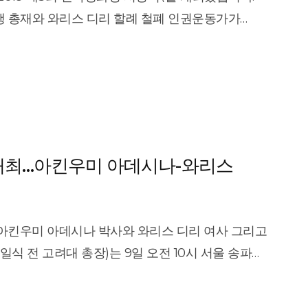
d a Bond movie, started her fight against
 총재와 와리스 디리 할례 철폐 인권운동가가
gone it as a child in Somalia, her birth nation.
상금과 메달이 수여됐습니다. 아킨우미 아데시나
oducer and the first U.N. Special Ambassador
 혁신했고 아프리카 대륙의 경제발전에
nvolves partial or total removal of a female\'s
 전 세계에 알려 할례 위기에 처한 수억 명의 어린
U.N. estimates some 200 million girls and
직 정상을 비롯해 천여 명이
 ― have been subjected to the brutal
/vod/programView.mbn?
, thus making them \"marriageable\" partners
’ 개최…아킨우미 아데시나-와리스
lower Foundation in 2002 to prevent FGM
 a lifetime of psychological distress and
ganization allows sponsors to enter into an
 아킨우미 아데시나 박사와 와리스 디리 여사 그리고
he condition the girls are sent to school and
 전 고려대 총장)는 9일 오전 10시 서울 송파구
e been clear signs of progress. FGM rates for
 시상식’을 개최했다. 이 상은
d 70 percent to 7 percent over the last 20
평화비전을 토대로 인류의 평화로운 미래를
le. \"There is awareness, there is education, and