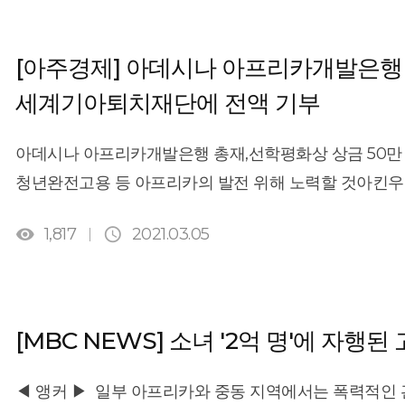
[아주경제] 아데시나 아프리카개발은행 
세계기아퇴치재단에 전액 기부
​아데시나 아프리카개발은행 총재,선학평화상 상금 50만
청년완전고용 등 아프리카의 발전 위해 노력할 것아킨우
아프리카의 농업혁신과 굿거버넌스를 촉진한 공로로 수상


1,817
2021.03.05
세계기아퇴치재단에 전액 기부키로 했다.​ 아킨우미 아데시
롯데호텔월드에서 개최된 선학평화상 시상식에서 “상금 5
세계기아퇴치재단에 출연하기로 결심했다”고 밝혔다. ​아
평화는 없다”며 “현재 전세계에서 8억5000만명 이상이
[MBC NEWS] 소녀 '2억 명'에 자행
영양실조 상태이다. 세계 곳곳에서 진보가 진행되는 동
못하고 있다”고 꼬집어 국제사회에 경종을 울렸다.“전
◀ 앵커 ▶ 일부 아프리카와 중동 지역에서는 폭력적인