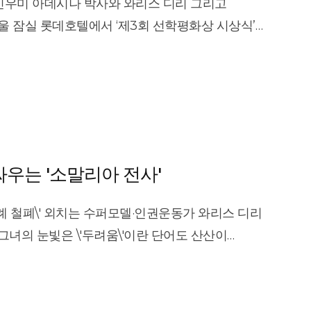
킨우미 아데시나 박사와 와리스 디리 그리고
달러가
 잠실 롯데호텔에서 ‘제3회 선학평화상 시상식’을
019/02/119_263357.html ]
20190209035700005?input=1195m]
 왼쪽 두 번째) 아프리카개발은행(AfDB) 총재와
공동 수상했다. 아프리카 농업을 혁신한 공로로 수상한
화가 있을 수 없다”며 “아프리카에서 가장 혜택받지
양실조를 근절하는 것보다 더 중요한 것은 없다”고
퍼모델 출신 인권운동가 와리스 디리는 수상
성의 권리가 존중받는 사회를 만들기 위해
싸우는 '소말리아 전사'
과 메달이
ew.html?no=2019021101032939173001]
할례 철폐\' 외치는 수퍼모델·인권운동가 와리스 디리​
 그녀의 눈빛은 \'두려움\'이란 단어도 산산이
권운동가로 거듭난 와리스 디리(Dirie·54).
론이 선택한 첫 흑인 독점 모델로, 세계적인 패션쇼
은 \'할례(여성 성기 절제)\'의 폭력성을 고백하며