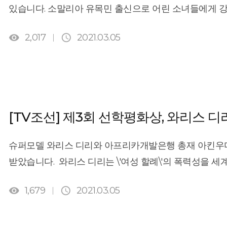
없애는 것보다 더 중요한 것은 없으며, 기아는 인류에게
있습니다. 소말리아 유목민 출신으로 어린 소녀들에게 
못하면서 성장을 주장하는 국가가 있다면 실패한 국가일 
한국을 찾았습니다. 세계적인 패션 모델이자 인권운동가인


굶주려서는 안 된다.”고 강조하며 식량 안보의 중요성을
2,017
2021.03.05
리포트 ▶ 신디 크로포드와 함께 90년대를 대표하는 수
박사는 “내 삶은 수백만 명의 사람들을 빈곤에서 벗어나게
구한 인권운동가인 \'와리스 디리\'. 그의 인사는 따뜻하
앞으로도 기아, 빈곤, 청년 완전 고용 등 아프리카의 발전을
때, 자신을 60대 노인에게 팔아버린 아버지를 피해 도망
선학평화상 수상자에게는 100만 달러(한화 11억원 상당
세계적인 사진작가의 눈에 띄어 톱모델이 됐습니다. [와리
복지에 현격히 공헌한 개인 또는 단체에 시상된다.​제3
있었던 것에 깊이 감사합니다.\" 인기 절정이던 1997년,
[TV조선] 제3회 선학평화상, 와리스 
아데시나(Akinwumi Ayodeji Adesina, 59세, 아프
전세계에 알렸습니다. [와리스 디리/인권운동가] \"어느 
54세, 할례 철폐 인권운동가) 여사가 선정됐다. ​제3회 
할례는 중대 범죄라는 걸 전 세계가 알아야 합니다.\" 
슈퍼모델 와리스 디리와 아프리카개발은행 총재 아킨우
국회의장·국회의원 등 정관계, 학계, 재계, 언론계, 종교계
징표로 강요돼왔습니다. 마취도 없이 비위생적으로 이뤄
받았습니다. 와리스 디리는 \'여성 할례\'의 폭력성을 
[기사링크: ​https://www.ajunews.com/view/201902151
언니 2명도 숨졌습니다. [와리스 디리/인권운동가] \"
아프리카 대륙의 경제발전을 촉진한 공로가 인정됐습니
목숨을 잃었습니다. 정말 공포스럽고 끔찍한 광기예요.\"


1,679
2021.03.05
100만 달러의 상금과 메달이 수여됐습니다. 홍일식 위원
금지하는 국제법도 만들어졌습니다. 하지만 여전히 아프리
운명을 위한 미래 평화 아젠다로 \'아프리카의 인권과 개
당하고 있습니다. 그는 소말리아어로 \'사막의 꽃\'을 
격년으로 미래세대의 평화와 복지에 공헌한 개인 또는 