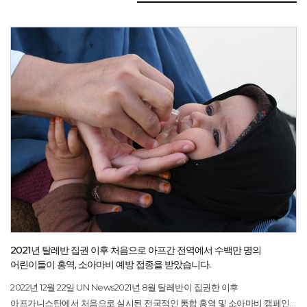
2021년 탈레반 집권 이후 처음으로 아프간 전역에서 수백만 명의
어린이들이 홍역, 소아마비 예방 접종을 받았습니다.
2022년 12월 22일 UN News2021년 8월 탈레반이 집권한 이후
아프가니스탄에서 처음으로 실시된 전국적인 통합 홍역 및 소아마비 캠페인