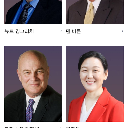
뉴트 깅그리치
댄 버튼