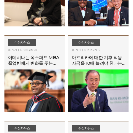
수상자뉴스
수상자뉴스
1979
2023.09.20
1999
2023.09.13




아데시나는 옥스퍼드 MBA
아프리카에 대한 기후 적응
졸업반에게 변화를 주는
자금을 10배 늘려야 한다는
사람이 될 것을 요구합니다.
연구 결과가 나왔습니다.
수상자뉴스
수상자뉴스