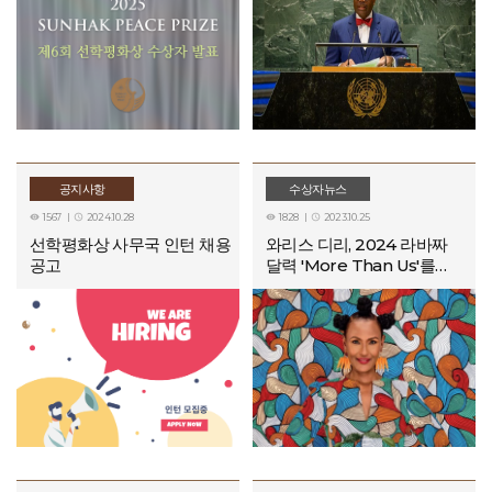
공지사항
수상자뉴스
1567
2024.10.28
1828
2023.10.25




선학평화상 사무국 인턴 채용
와리스 디리, 2024 라바짜
공고
달력 'More Than Us'를
빛내다