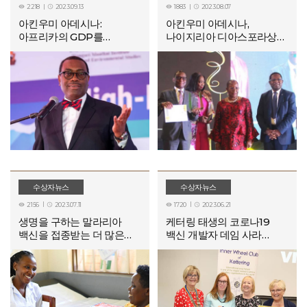
2218
2023.09.13
1883
2023.08.07




아킨우미 아데시나:
아킨우미 아데시나,
아프리카의 GDP를
나이지리아 디아스포라상
재평가해야 하는 이유
수상
수상자뉴스
수상자뉴스
2156
2023.07.11
1720
2023.06.21




생명을 구하는 말라리아
케터링 태생의 코로나19
백신을 접종받는 더 많은
백신 개발자 데임 사라
아프리카 국가
길버트 교수, 현지에서
추천한 국제상 수상