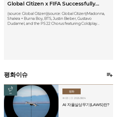
Global Citizen x FIFA Successfully
Hosts Final Halftime Show, Continuing
(source: Global Citizen)(source: Global Citizen)Madonna,
Support for the FIFA Global Citizen
Shakira + Burna Boy, BTS, Justin Bieber, Gustavo
Dudamel, and the PS 22 Chorus featuring Coldplay
Education Fund for Children
performed at the historic FIFA World Cup 2026™ Final
Worldwide
Halftime Show, which took place on Sunday, July 19, 2026
at New York New Jersey Stadium. For the first time in
FIFA World Cup™ history, the final featured a Halftime
Show, bringing together superstars for a singular
moment at the intersection of sport, culture, and
purpose, broadcast live around the world.The Halftime
Show supported the FIFA Global Citizen Education Fund,
a landmark initiative working to raise USD $100 million to
expand access to quality education and football for
평화이슈

children worldwide.WHAT IS THE FIFA GLOBAL CITIZEN
EDUCATION FUND?The FIFA Global Citizen Education
Fund is an initiative to expand access to quality education
평화
and sports for children worldwide. The Fund mobilises
resources and partnerships to support grassroots
69
2026.08.04


organizations improving education outcomes, particularly
AI 자율살상무기(LAWS)란?
for children in underserved communities.The Fund's four
main messages are:▶ Education and Opportunity: Every