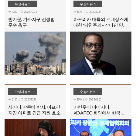
수상자뉴스
수상자뉴스
1750
2023.10.24
1575
2023.10.17




반기문, 가자지구 전쟁법
아프리카 대륙의 르네상스에
준수 촉구
대한 '낙천주의자': '나만 믿지
말고 데이터를 믿으세요'
수상자뉴스
수상자뉴스
2190
2023.10.12
1910
2023.09.21




사키나 야쿠비 박사, 아프간
아킨우미 아데시나,
지진 여파로 긴급 지원 호소
KOAFEC 회의에서 한국-
아프리카 협력 강화 촉구