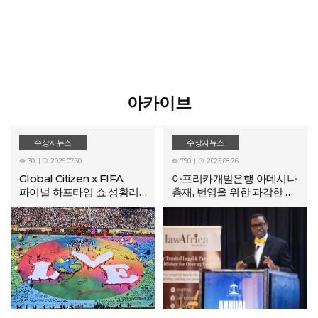
아카이브
수상자뉴스
수상자뉴스
30
2026.07.30
790
2025.08.26




Global Citizen x FIFA,
아프리카개발은행 아데시나
파이널 하프타임 쇼 성황리에
총재, 번영을 위한 과감한 법·
개최… 전 세계 어린이를 위한
거버넌스 개혁 촉구
교육 기금 지원 지속