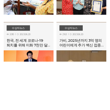
수상자뉴스
수상자뉴스
2010
2023.06.20
2163
2023.06.20




한국, 전 세계 코로나-19
가비, 2025년까지 3억 명의
퇴치를 위해 미화 7천만 달러
어린이에게 추가 백신 접종
제공
계획 진행 중
More