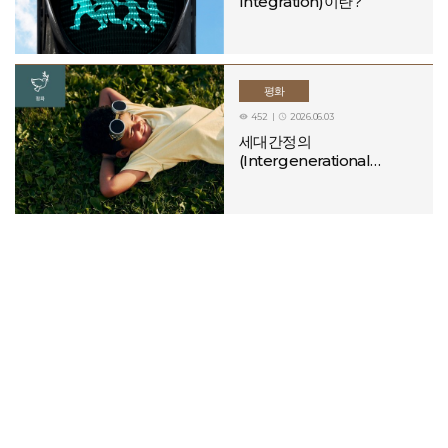
Integration)이란?
education and opportunity. By harnessing the
transformative power of football and music, we are going
to raise $100 million. Together with our incredible
partners FIFA, we’re investing in a better world where
every child has the chance to thrive," said Hugh Evans, Co-
평화
Founder & CEO, Global Citizen. (Details: The FIFA Global
452
2026.06.03


Citizen Education Fund: Everything You Need to Know
세대간정의
- Global Citizen)※ Hugh Evans is the laureate of the 6th
(Intergenerational
Sunhak Peace Prize.If you would like to learn more about
Justice)란?
his achievements in promoting peace, please click the
link below for detailed information.→
http://sunhakpeaceprize.org/en/laureates/laureates_view.php
idx=971