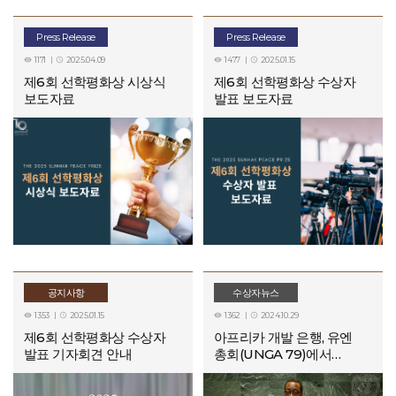
Press Release
Press Release
1171
2025.04.09
1477
2025.01.15




제6회 선학평화상 시상식
제6회 선학평화상 수상자
보도자료
발표 보도자료
공지사항
수상자뉴스
1353
2025.01.15
1362
2024.10.29




제6회 선학평화상 수상자
아프리카 개발 은행, 유엔
발표 기자회견 안내
총회(UNGA 79)에서
아프리카 개발 우선 과제
논의