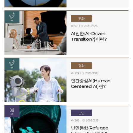
child deserves access to quality education and the chance
to thrive.▶ Sport as a Force for Change: The power of
sport can transform lives, strengthen communities, and
open pathways to education.▶ Partnership &
평화
Collaboration: The Fund brings together governments,
97
2026.07.24


companies, and communities to create sustainable
AI전환(AI-Driven
impact.▶ Equity & Impact: Focused on underserved
Transition?)이란?
communities and inclusive education outcomes. (Details:
FIFA https://www.fifa.com/en/global-citizen)Speaking on
stage at Global Citizen NOW, FIFA President Gianni
Infantino, said: “Last summer, I joined the Global Citizen
Festival to announce a major partnership between FIFA
평화
and Global Citizen, and to reveal the cities that will host
219
2026.07.09
the first FIFA Club World Cup to be held in the US. Today,


we are announcing the FIFA Global Citizen Education
인간중심AI(Human
Fund, a new initiative to raise money from philanthropies,
Centered AI)란?
businesses and the public to support global learning. I’m
pleased to announce that one dollar from every ticket
sold to the FIFA Club World Cup 2025 will go to the fund.
Football unites the world, and over the coming years we
난민
will harness that unity to improve education for millions of
children globally.”"The FIFA Global Citizen Education
289
2026.06.15


Fund represents a bold step towards a world where
난민통합(Refugee
every child, no matter where they’re born, has access to