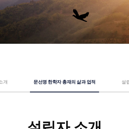
소개
문선명 한학자 총재의 삶과 업적
설
설립자 소개