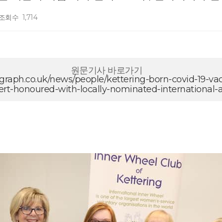
조회수
1,714
원문기사 바로가기
graph.co.uk/news/people/kettering-born-covid-19-va
ert-honoured-with-locally-nominated-international