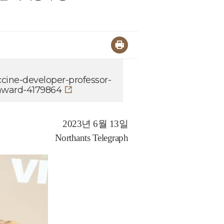
ccine-developer-professor-
-award-4179864
2023년 6월 13일
Northants Telegraph