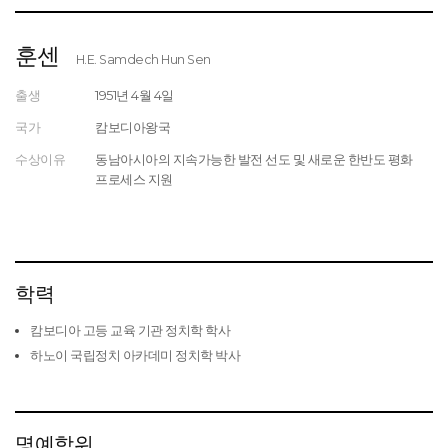
훈센
H.E. Samdech Hun Sen
출생
1951년 4월 4일
국가
캄보디아왕국
수상이유
동남아시아의 지속가능한 발전 선도 및 새로운 한반도 평화
프로세스 지원
학력
캄보디아 고등 교육 기관 정치학 학사
하노이 국립정치 아카데미 정치학 박사
명예학위