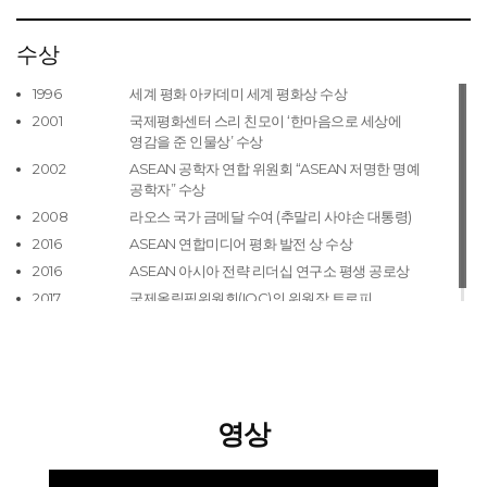
수상
1996
세계 평화 아카데미 세계 평화상 수상
2001
국제평화센터 스리 친모이 ‘한마음으로 세상에
영감을 준 인물상’ 수상
2002
ASEAN 공학자 연합 위원회 “ASEAN 저명한 명예
공학자” 수상
2008
라오스 국가 금메달 수여 (추말리 사야손 대통령)
2016
ASEAN 연합미디어 평화 발전 상 수상
2016
ASEAN 아시아 전략 리더십 연구소 평생 공로상
2017
국제올림픽위원회(IOC)의 위원장 트로피
영상