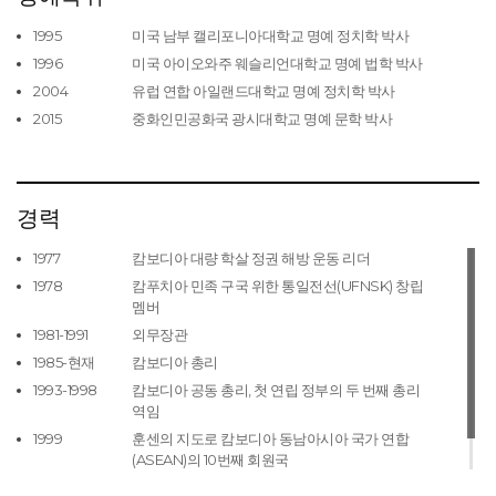
1995
미국 남부 캘리포니아대학교 명예 정치학 박사
1996
미국 아이오와주 웨슬리언대학교 명예 법학 박사
2004
유럽 연합 아일랜드대학교 명예 정치학 박사
2015
중화인민공화국 광시대학교 명예 문학 박사
경력
1977
캄보디아 대량 학살 정권 해방 운동 리더
1978
캄푸치아 민족 구국 위한 통일전선(UFNSK) 창립
멤버
1981-1991
외무장관
1985-현재
캄보디아 총리
1993-1998
캄보디아 공동 총리, 첫 연립 정부의 두 번째 총리
역임
1999
훈센의 지도로 캄보디아 동남아시아 국가 연합
(ASEAN)의 10번째 회원국
2015-현재
캄보디아 인민당(CPP) 총재