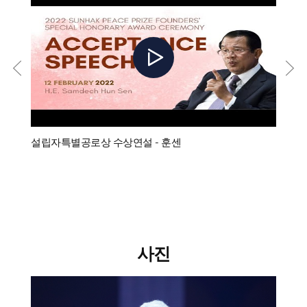
제5회 선학평화상 설립자특별공로상 수상자 업적영상 - 훈센 캄보디아왕국 총리
설립자특별공로상 수상연설 - 훈센
설립자
사진