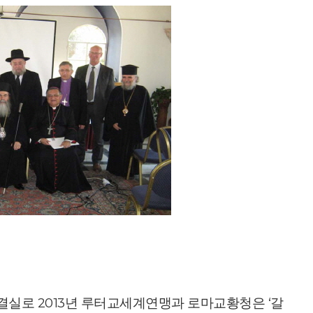
결실로 2013년 루터교세계연맹과 로마교황청은 ‘갈