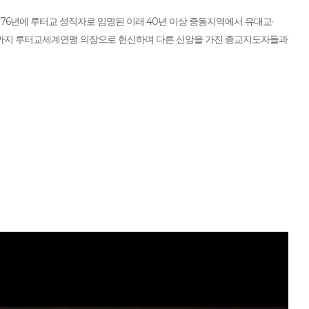
976년에 루터교 성직자로 임명된 이래 40년 이상 중동지역에서 유대교·
17년까지 루터교세계연맹 의장으로 헌신하며 다른 신앙을 가진 종교지도자들과