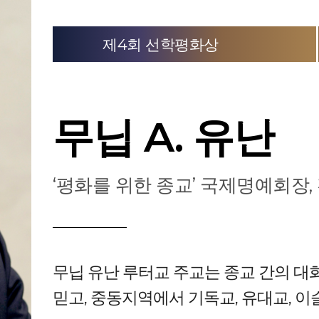
제4회 선학평화상
무닙 A. 유난
‘평화를 위한 종교’ 국제명예회장,
무닙 유난 루터교 주교는 종교 간의 
믿고, 중동지역에서 기독교, 유대교, 