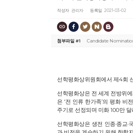
작성자
관리자
등록일
2021-03-02
첨부파일 #1
Candidate Nominatio
선학평화상위원회에서 제4회 선학
선학평화상은 전 세계 전방위에서
은 ‘전 인류 한가족’의 평화 비전
주기로 선정되며 미화 100만 
선학평화상은 생전 인종·종교·
과 비전을 계승하기 위해 한학자 