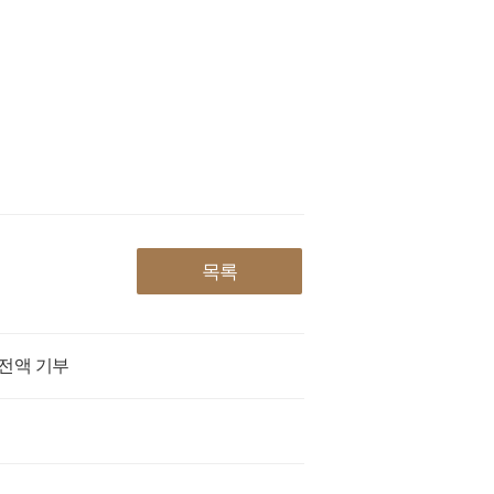
목록
전액 기부
Sun