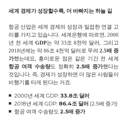
세계 경제가 성장할수록
,
더 바빠지는 하늘 길
항공 산업은 세계 경제의 성장과 밀접한 연결 고
리를 가지고 있습니다
.
세계은행에 따르면
, 2000
년 전 세계
GDP
는 약
33
조
8
천억 달러
,
그리고
2018
년에는 약
86
조
4
천억 달러로 무려
2.5
배 증
흥미로운 점은 같은 기간 전 세계
가
했는데요
,
항공 여객 수송량
도 정확히
2.5
배 증가
했다는
것입니다
.
즉
,
경제가 성장하면 더 많은 사람들이
비행기를 타게 된다는 거죠
.
◾
2000
년 세계
GDP:
33.8
조 달러
◾
2018
년 세계
GDP:
86.4
조 달러
(2.5
배 증가
)
◾
항공 여객 수송량도
2.5
배 증가