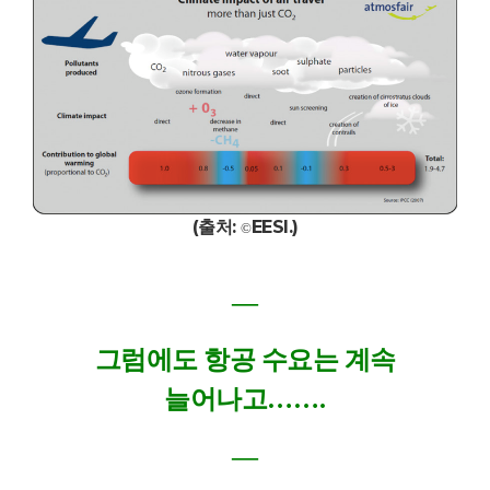
(출처:
EESI.
)
©
―
그럼에도 항공 수요는 계속
늘어나고
……
.
―