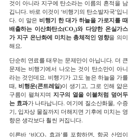
것이 아니라 지구에 탄소라는 이름의 흔적을 남
깁니다
.
바로 이것이
‘
비행기의 탄소발자국
’
입니
다
.
이 말은
비행기 한 대가 하늘을 가로지를 때
배출하는 이산화탄소
(CO
₂
)
와 다양한 온실가스
가 지구 온난화에 미치는 총체
적인
영향
을 의미
해요
.
단순히 연료를 태우는 문제만이 아닙니다
.
더 큰
문제는 비행기에서 나오는 것이 탄소만이 아니
라는 것인데요
.
비행기가 고도 높은 하늘을 가를
때
,
비행운
(
콘트레일
)
이 생기고
,
그로 인해 얇은
구름이 펼쳐지며
지구의 열을 이불처럼 덮어두
는 효과
가 나타납니다
.
여기에 질소산화물
,
수증
기
,
입자상 물질까지 더해지면 기후에 미치는 영
향은 생각보다 훨씬 커집니다
.
이른바
‘
비
CO
₂
효과
’
를 포함하면
,
항공 산업이