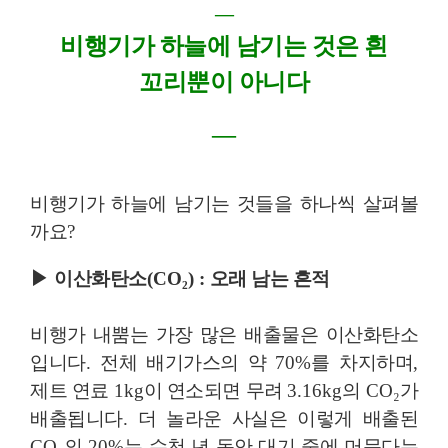
―
비행기가 하늘에 남기는 것은 흰
꼬리뿐이 아니다
―
비행기가 하늘에 남기는 것들을 하나씩 살펴볼
까요
?
▶
이산화탄소
(CO
₂
) :
오래 남는 흔적
비행가 내뿜는 가장 많은 배출물은 이산화탄소
입니다
.
전체 배기가스의 약
70%
를 차지하며
,
제트 연료
1kg
이 연소되면 무려
3.16kg
의
CO
₂
가
배출됩니다
.
더 놀라운 사실은 이렇게 배출된
CO
₂
의
20%
는 수천 년 동안 대기 중에 머문다는