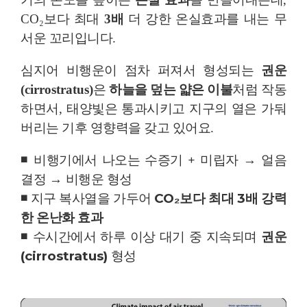
CO
₂
보다 최대
3
배
더 강한 온실효과를 내는 무
서운 꼬리입니다
.
심지어 비행운이 점차 퍼져서 형성되는
권운
(cirrostratus)
은
하늘을 덮는 얇은 이불
처럼 작동
하면서
,
태양빛은 통과시키고 지구의 열은 가둬
버리는 기후 영향력을 갖고 있어요
.
◾
비행기에서 나오는 수증기
+
미립자
→
얼음
결정
→
비행운 형성
◾
지구 복사열을 가두어
CO
₂
보다 최대
3
배 강력
한 온난화 효과
◾
수시간에서 하루 이상 대기 중 지속되며
권운
(cirrostratus)
형성