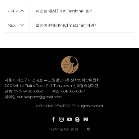
PREV
패스트 패션 (Fast Fashion)이란?
NEXT
클라이밋테리언(Climatarian)이란?
서울시 마포구 마포대로34 도원빌딩 8층 선학평화상위원회
200 White Plains Road, FL1, Tarrytown 선학평화상재단
전화: 070-4480-0588
팩스: 031-585-0587
이메일:
sunhakprize@gmail.com
© SUNHAK PEACE PRIZE. all rights reserved.
개인정보처리방침