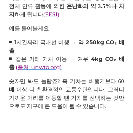
전체 인류 활동에 의한
온난화의 약
3.5%
나 차
지
하게 됩니다
(EESI)
.
예를 들어볼게요
.
◾
1
시간짜리 국내선 비행
→
약
250kg CO
₂
배
출
◾
같은 거리 기차 이용
→
겨우
4kg CO
₂
배
출
(
출처
:
unwto.org)
숫자만 봐도 놀랍죠
?
즉 기차는 비행기보다
60
배
이상 더 친환경적인 교통수단입니다
.
그러니
가까운 거리를 이동할 땐 기차를 선택하는 것만
으로도 지구에 큰 도움이 될 수 있습니다
.