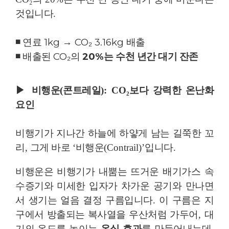
것입니다
.
◾
연료
1kg
→
CO
₂
3.16kg
배출
◾
배출된
CO
₂
의
20%
는 수천 년간 대기 잔존
▶
비행운
(
콘트레일
): CO
₂
보다 강력한 온난화
요인
비행기가 지나간 하늘에 하얗게 남는 길쭉한 꼬
리
,
그게 바로
‘
비행운
(Contrail)’
입니다
.
비행운은 비행기가 내뿜는 뜨거운 배기가스 속
수증기와 미세한 입자가 차가운 공기와 만나면
서 생기는 얼음 결정 구름입니다
.
이 구름은 지
구에서 방출되는 복사열을 우산처럼 가두어
,
대
기의 온도를 높이는
온실 효과
를 만들어내는데
,