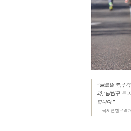
“글로벌 북남 격차(
과, ‘남반구’로
합니다.”
— 국제연합무역개발