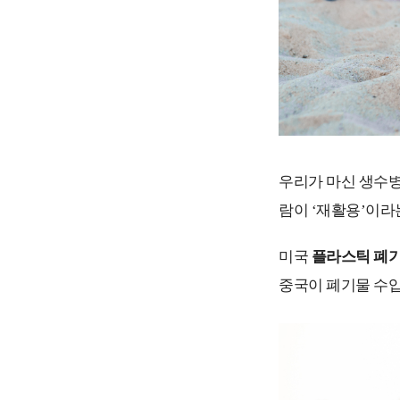
우리가 마신 생수병
람이 ‘재활용’이라
미국
플라스틱 폐기
중국이 폐기물 수입