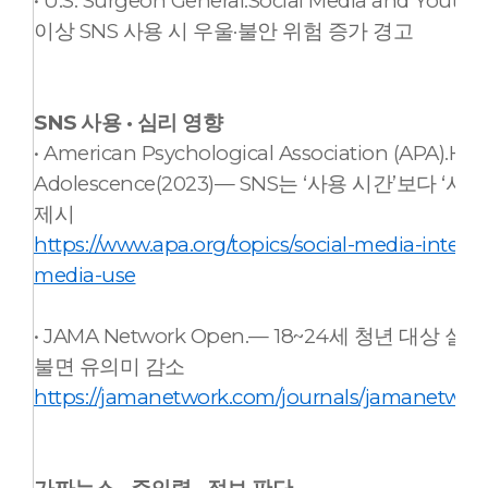
• U.S. Surgeon General.Social Media and Yout
이상 SNS 사용 시 우울·불안 위험 증가 경고
SNS 사용 · 심리 영향
• American Psychological Association (APA).Heal
Adolescence(2023)— SNS는 ‘사용 시간’보
제시
h
ttps://www.apa.org/topics/social-media-interne
media-use
• JAMA Network Open.— 18~24세 청년 대상
불면 유의미 감소
https://jamanetwork.com/journals/jamanetwork