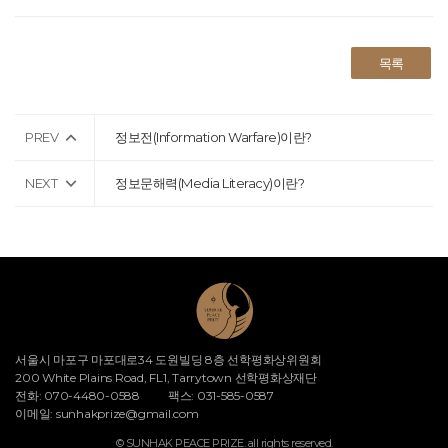
목록
PREV
정보전(Information Warfare)이란?
NEXT
정보문해력(Media Literacy)이란?
서울시 마포구 마포대로34 도원빌딩 8층 선학평화상위원회
200 White Plains Road, FL1, Tarrytown 선학평화상재단
전화: 070-4480-0588
팩스: 031-585-0587
이메일:
sunhakprize@gmail.com
© SUNHAK PEACE PRIZE. all rights reserved.