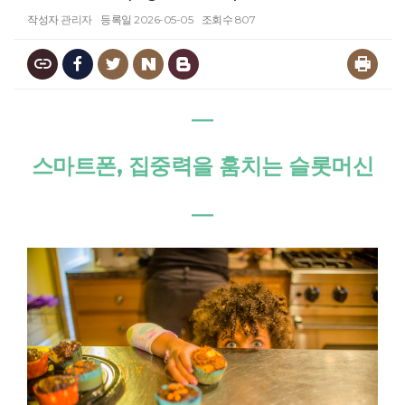
작성자
관리자
등록일
2026-05-05
조회수
807
―
스마트폰, 집중력을 훔치는 슬롯머신
―