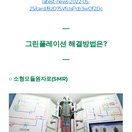
latest-news-2022-05-
25/card/8zD75VfcIsPcb3wOf2Dc
―
그린플레이션 해결방법은?
―
○ 소형모듈원자로(SMR)