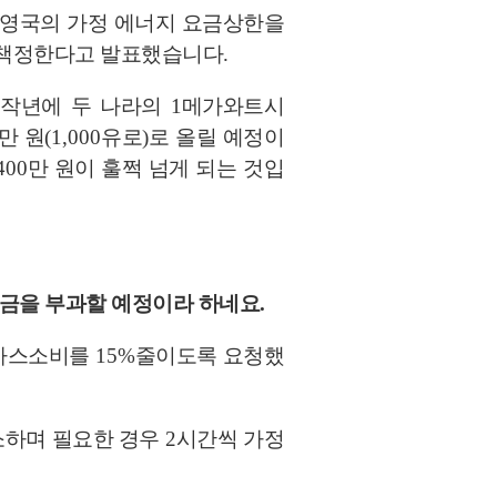
 영국의 가정 에너지 요금상한을
 책정한다고 발표했습니다
.
 작년에 두 나라의
1
메가와트시
만 원
(1,000
유로
)
로 올릴 예정이
400
만 원이 훌쩍 넘게 되는 것입
칙금을 부과할 예정이라 하네요
.
 가스소비를
15%
줄이도록 요청했
소하며 필요한 경우
2
시간씩 가정