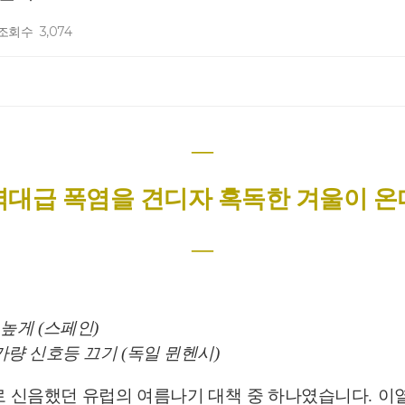
조회수
3,074
―
역대급 폭염을 견디자 혹독한 겨울이 온
―
 높게
(
스페인
)
가량 신호등 끄기
(
독일 뮌헨시
)
로 신음했던 유럽의 여름나기 대책 중 하나였습니다
.
이