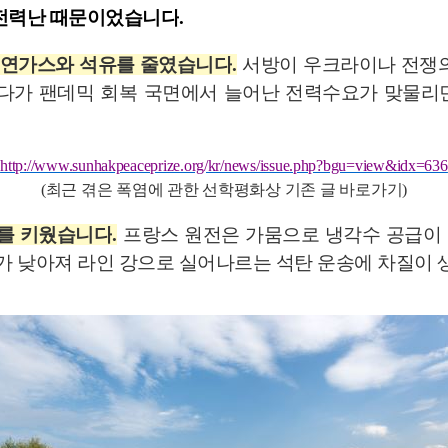
전력난 때문이었습니다
.
천연가스와 석유를 줄였습니다
.
서방이 우크라이나 전쟁의
다가 팬데믹 회복 국면에서 늘어난 전력수요가 맞물리
http://www.sunhakpeaceprize.org/kr/news/issue.php?bgu=view&idx=636
(
최근 겪은 폭염에 관한 선학평화상 기존 글 바로가기
)
를 키웠습니다
.
프랑스 원전은 가뭄으로 냉각수 공급이
가 낮아져 라인 강으로 실어나르는 석탄 운송에 차질이