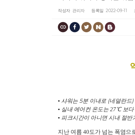
작성자
관리자
등록일
2022-09-11
▪
샤워는
5
분 이내로
(
네덜란드
)
▪
실내 에어컨 온도는
27
℃
보다
▪
피크시간이 아니면 시내 절반
지난 여름
40
도가 넘는 폭염으