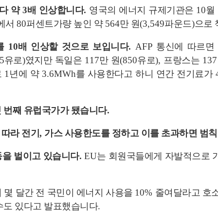
다 약
3
배 인상합니다
.
영국의 에너지 규제기관은
10
월
에서
80
퍼센트가량 높인 약
564
만 원
(3,549
파운드
)
으로
를
10
배 인상할 것으로 보입니다
.
AFP
통신에 따르면
85
유로
)
였지만 독일은
117
만 원
(850
유로
),
프랑스는
137
로
1
년에 약
3.6MWh
를 사용한다고 하니 연간 전기료가
첫 번째 유럽국가가 됐습니다
.
 따라 전기
,
가스 사용한도를 정하고 이를 초과하면 범
동을 벌이고 있습니다
.
EU
는 회원국들에게 자발적으로
 몇 달간 전 국민이 에너지 사용을
10%
줄여달라고 호
 수도 있다고 발표했습니다
.