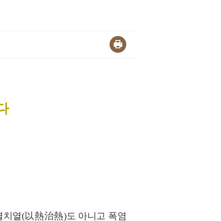
다
열치열
(
以熱治熱
)
도 아니고 폭염