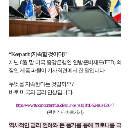
“Keep at it (
지속할 것이다
)”
지난
8
월 말 미국 중앙은행인 연방준비제도
(FED)
의
장인 제롬 파월이 기자회견에서 한 말입니다
.
무엇을 지속한다는 것일까요
?
바로 미국의 금리 인상입니다
.
https://www.ft.com/content/f2a6d9ac-24de-4e10-8fd6-924e8a45b047
(
관련기사 바로가기
)
역사적인 금리 인하와 돈 풀기를 통해 코로나를 극