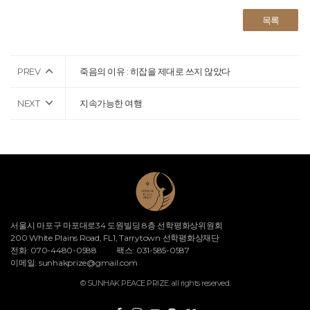
목록
PREV
죽음의 이유 : 히잡을 제대로 쓰지 않았다
NEXT
지속가능한 여행
서울시 마포구 마포대로34 도원빌딩 8층 선학평화상위원회
200 White Plains Road, FL1, Tarrytown 선학평화상재단
전화: 070-4480-0588
팩스: 031-585-0587
이메일:
sunhakprize@gmail.com
© SUNHAK PEACE PRIZE. all rights reserved.