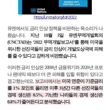
https://unctad.org/tdr2022
유엔에서도 금리 인상 정책을 비판하는 목소리가 나
왔습니다
.
지난
10
월
3
일 유엔무역개발회의
(UNCTAD)
는
‘2022
무역개발보고서
’
를 통해 미국을
위시한 선진국들의 금리 인상이 개발도상국에 피해
를 줄 수 있다고 강하게 비판했습니다
.
이러한 금리 인상은
2008
년 금융위기와
2020
년 코로
나 팬데믹 때보다 더 큰 피해를 입힐 위험이 있다고
경고했는데요
,
보고서에서는
미국 연준이 기준금리
를
1%
포인트 올리면 이후
3
년간 다른 선진국들의
경제 생산은
0.5%,
가난한 나라들의 경제 생산은
0.8%
가 줄어든다고 분석했습니다
.