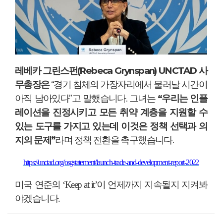
레베카 그린스펀
(Rebeca Grynspan) UNCTAD
사
무총장은
“
경기 침체의 가장자리에서 물러날 시간이
아직 남아있다
”
고 말했습니다
.
그녀는
“
우리는 인플
레이션을 진정시키고 모든 취약 계층을 지원할 수
있는 도구를 가지고 있는데 이것은 정책 선택과 의
지의 문제
”
라며 정책 전환을 촉구했습니다
.
https://unctad.org/osgstatement/launch-trade-and-development-report-2022
미국 연준의
‘Keep at it’
이 언제까지 지속될지 지켜봐
야겠습니다
.