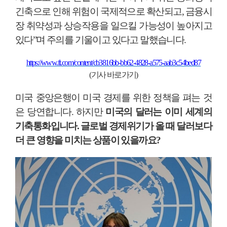
긴축으로 인해 위험이 국제적으로 확산되고
,
금융시
장 취약성과 상승작용을 일으킬 가능성이 높아지고
있다
”
며 주의를 기울이고 있다고 말했습니다
.
https://www.ft.com/content/cb3816bb-bb62-4828-a575-aab3c54bed87
(
기사 바로가기
)
미국 중앙은행이 미국 경제를 위한 정책을 펴는 것
은 당연합니다
.
하지만
미국의 달러는 이미 세계의
기축통화입니다
.
글로벌 경제위기가 올 때 달러보다
더 큰 영향을 미치는 상품이 있을까요
?