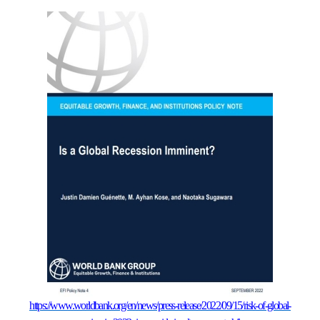
https://www.worldbank.org/en/news/press-release/2022/09/15/risk-of-global-