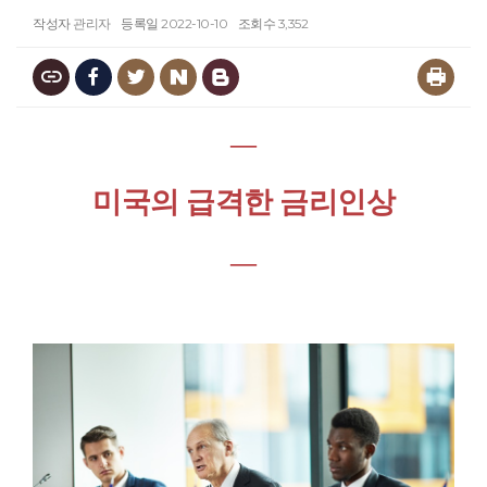
작성자
관리자
등록일
2022-10-10
조회수
3,352
―
미국의 급격한 금리인상
―