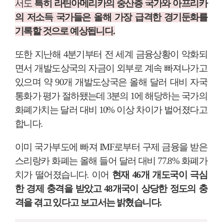
서도
특히 라틴아메리카의 중산층 국가와 아프리카
의 저소득 국가들은 올해 가장 급격한 경기둔화를
기록할 것으로 예상됩니다
.
또한 지난해
4
분기부터 전 세계 금융상황이 악화되
면서 개발도상국의 자금이 외부로 계속 빠져나가고
있으며 약
90
개 개발도상국은 올해 달러 대비 자국
통화가 평가 절하됐는데
3
분의
1
에 해당하는 국가의
화폐가치는 달러 대비
10%
이상 차이가 벌어졌다고
합니다
.
이미 국가부도에 빠져
IMF
로부터 구제 금융을 받은
스리랑카 화폐는 올해 들어 달러 대비
77.8%
화폐가
치가 떨어졌습니다
.
이어
현재
46
개 개도국이 극심
한 경제 충격을 받았고
48
개국이 상당한 정도의 충
격을 겪고 있다고 보고서는 밝혔습니다
.