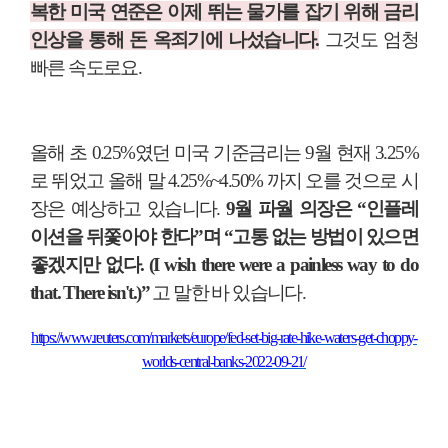
복한 미국 연준은 이제 뛰는 물가를 잡기 위해 금리
인상을 통해 돈 옥죄기에 나섰습니다.
그것도 엄청
빠른 속도로요
.
올해 초
0.25%
였던 미국 기준금리는
9
월 현재
3.25%
로 뛰었고 올해 말
4.25%~4.50%
까지 오를 것으로 시
장은 예상하고 있습니다
.
9
월 파월 의장은
“
인플레
이션을 뒤쫓아야 한다
”
며
“
고통 없는 방법이 있으면
좋겠지만 없다
. (I wish there were a painless way to do
that. There isn't.)”
고 말한 바 있습니다
.
https://www.reuters.com/markets/europe/fed-set-big-rate-hike-waters-get-choppy-
worlds-central-banks-2022-09-21/