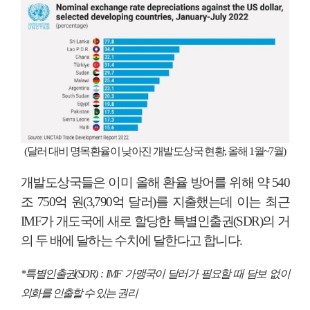
(달러 대비 명목환율이 낮아진 개발도상국 현황,
올해
1
월
~7
월
)
개발도상국들은 이미 올해 환율 방어를 위해 약
540
조
750
억 원
(3,790
억 달러
)
를 지출했는데 이는 최근
IMF
가 개도국에 새로 할당한 특별인출권
(SDR)
의 거
의 두 배에 달하는 수치에 달한다고 합니다
.
*
특별인출권
(SDR) : IMF
가맹국이 달러가 필요할 때 담보 없이
외화를 인출할 수 있는 권리