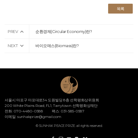
목록
PREV
순환경제(Circular Economy)란?
NEXT
바이오매스(Biomass)란?
서울시 마포구 마포대로34 도원빌딩 8층 선학평화상위원회
200 White Plains Road, FL1, Tarrytown 선학평화상재단
전화: 070-4480-0588
팩스: 031-585-0587
이메일:
sunhakprize@gmail.com
© SUNHAK PEACE PRIZE. all rights reserved.