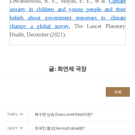
Lewandowski, R. E., Mayall, E. E., et al.
Climate
anxiety in children and young people and their
beliefs about government responses to climate
change: a global survey.
The Lancet Planetary
Health, December (2021).
글: 최연제 국장
목록
PREV
해수면 상승 (Sea Level Rise)이란?
NEXT
외국인 혐오(Xenophobia)란?