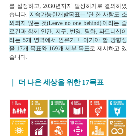
를 설정하고
, 2030
년까지 달성하기로 결의하였
습니다
.
지속가능한개발목표는
'
단 한 사람도 소
외되지 않는 것
(Leave no one behind)'
이라는 슬
로건과 함께 인간
,
지구
,
번영
,
평화
,
파트너십이
라는
5
개 영역에서 인류가 나아가야 할 방향성
을
17
개 목표와
169
개 세부 목표
로 제시하고 있
습니다
.
｜
더 나은 세상을 위한
17
목표