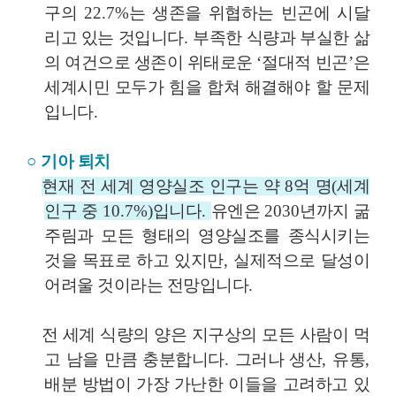
구의
22.7%
는 생존을 위협하는 빈곤에 시달
리고 있는 것입니다
.
부족한 식량과 부실한 삶
의 여건으로 생존이 위태로운
‘
절대적 빈곤
’
은
세계시민 모두가 힘을 합쳐 해결해야 할 문제
입니다
.
○
기아 퇴치
현재 전 세계 영양실조 인구는 약
8
억 명
(
세계
인구 중
10.7%)
입니다
.
유엔은
2030
년까지 굶
주림과 모든 형태의 영양실조를 종식시키는
것을 목표로 하고 있지만
,
실제적으로 달성이
어려울 것이라는 전망입니다
.
전 세계 식량의 양은 지구상의 모든 사람이 먹
고 남을 만큼 충분합니다
.
그러나 생산
,
유통
,
배분 방법이 가장 가난한 이들을 고려하고 있