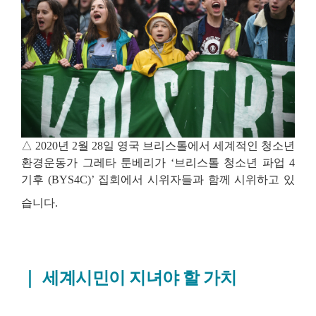
△
2020
년
2
월
28
일 영국 브리스톨에서 세계적인 청소년
환경운동가 그레타 툰베리가
‘
브리스톨 청소년 파업
4
기후
(BYS4C)’
집회에서 시위자들과 함께 시위하고 있
습니다
.
｜
세계시민이 지녀야 할 가치