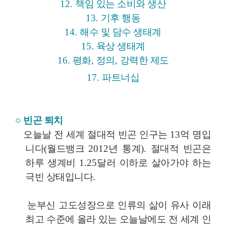
12.
책임 있는 소비와 생산
13.
기후 행동
14.
해수 및 담수 생태계
15.
육상 생태계
16.
평화
,
정의
,
강력한 제도
17.
파트너십
○
빈곤 퇴치
오늘날 전 세계 절대적 빈곤 인구는
13
억 명입
니다
(
월드뱅크
2012
년 통계
).
절대적 빈곤은
하루 생계비
1.25
달러 이하로 살아가야 하는
극빈 상태입니다
.
눈부신 고도성장으로 인류의 삶이 유사 이래
최고 수준에 올라 있는 오늘날에도 전 세계 인