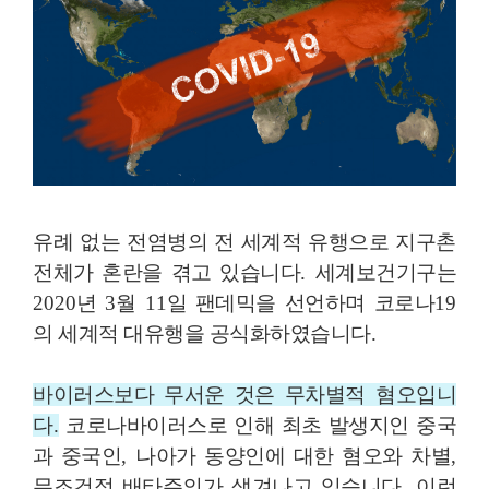
유례 없는 전염병의 전 세계적 유행으로 지구촌
전체가 혼란을 겪고 있습니다
.
세계보건기구는
2020
년
3
월
11
일 팬데믹을 선언하며 코로나
19
의 세계적 대유행을 공식화하였습니다
.
바이러스보다 무서운 것은 무차별적 혐오입니
다
.
코로나바이러스로 인해 최초 발생지인 중국
과 중국인
,
나아가 동양인에 대한 혐오와 차별
,
무조건적 배타주의가 생겨나고 있습니다
.
이런