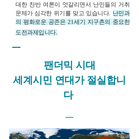
대한 찬반 여론이 엇갈리면서 난민들의 거취
문제가 심각한 위기를 맞고 있습니다
.
난민과
의 평화로운 공존은
21
세기 지구촌의 중요한
도전과제입니다
.
ㅡ
팬더믹 시대
세계시민 연대가 절실합니
다
ㅡ