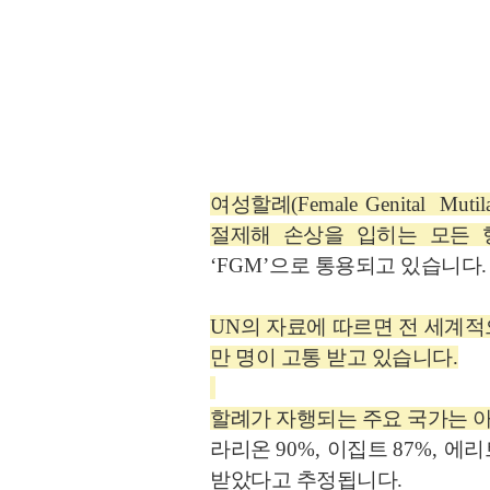
여성할례
(Female Genital Mutila
절제해 손상을 입히는 모든
‘FGM’
으로 통용되고 있습니다
.
UN
의 자료에 따르면 전 세계적
만 명이 고통 받고 있습니다
.
할례가 자행되는 주요 국가는 
라리온
90%,
이집트
87%,
에리
받았다고 추정됩니다
.