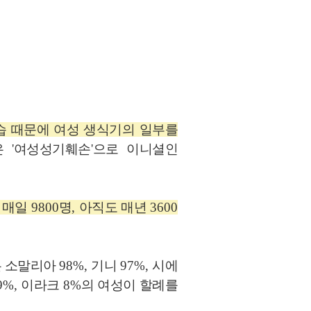
습 때문에 여성 생식기의 일부를
은
'
여성성기훼손
'
으로 이니셜인
,
매일
9800
명
,
아직도 매년
3600
은 소말리아
98%,
기니
97%,
시에
9%,
이라크
8%
의 여성이 할례를