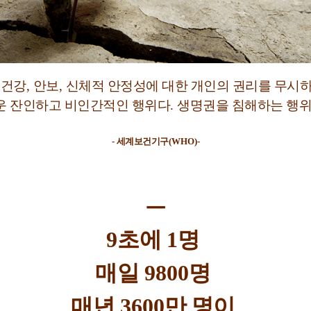
 건강
,
안보
,
신체적 안정성에 대한 개인의 권리를 무시
운 잔인하고 비인간적인 행위다
.
생명권을 침해하는 행
-
세계보건기구
(WHO)-
ㅡ
9
초에
1
명
매일
9800
명
매년
3600
만 명이