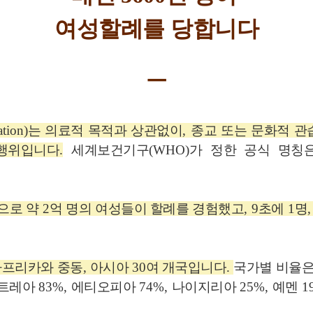
여성할례를 당합니다
ㅡ
tion)
는 의료적 목적과 상관없이
,
종교 또는 문화적 관
 행위입니다
.
세계보건기구
(WHO)
가 정한 공식 명칭
으로 약
2
억 명의 여성들이 할례를 경험했고
, 9
초에
1
명
아프리카와 중동
,
아시아
30
여 개국입니다
.
국가별 비율
트레아
83%,
에티오피아
74%,
나이지리아
25%,
예멘
1