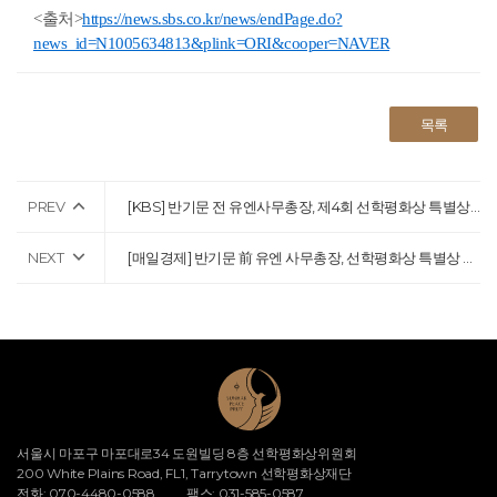
<출처>
https://news.sbs.co.kr/news/endPage.do?
news_id=N1005634813&plink=ORI&cooper=NAVER
목록
PREV
[KBS] 반기문 전 유엔사무총장, 제4회 선학평화상 특별상 수상
NEXT
[매일경제] 반기문 前 유엔 사무총장, 선학평화상 특별상 수상
서울시 마포구 마포대로34 도원빌딩 8층 선학평화상위원회
200 White Plains Road, FL1, Tarrytown 선학평화상재단
전화: 070-4480-0588
팩스: 031-585-0587