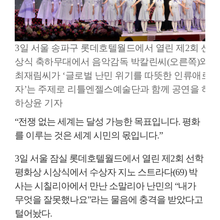
3일 서울 송파구 롯데호텔월드에서 열린 제2회 선
상식 축하무대에서 음악감독 박칼린씨(오른쪽)와 
최재림씨가 ‘글로벌 난민 위기를 따뜻한 인류애로 
자’는 주제로 리틀엔젤스예술단과 함께 공연을 하고 
하상윤 기자
“전쟁 없는 세계는 달성 가능한 목표입니다. 평화
를 이루는 것은 세계 시민의 몫입니다.”
3일 서울 잠실 롯데호텔월드에서 열린 제2회 선학
평화상 시상식에서 수상자 지노 스트라다(69) 박
사는 시칠리아에서 만난 소말리아 난민의 “내가
무엇을 잘못했나요”라는 물음에 충격을 받았다고
털어놨다.