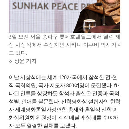
3일 오전 서울 송파구 롯데호텔월드에서 열린 제2
상 시상식에서 수상자인 사키나 야쿠비 박사가 수상
고 있다.
하상윤 기자
이날 시상식에는 세계 120개국에서 참석한 전·현
직 국회의원, 국가 지도자 800여명이 운집했다. 하
나된 인류를 상징하듯 참석자 출신은 인종과 국적,
성별, 언어를 불문했다. 선학평화상 설립자인 한학
자 세계평화통일가정연합 총재와 홍일식 선학평
화상위원회 위원장이 각각 메달과 상패를 수여하
자 모두 열렬한 갈채를 보냈다.