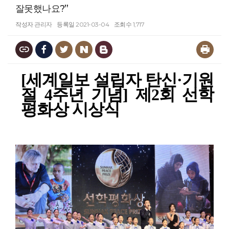
잘못했나요?”
작성자
관리자
등록일
2021-03-04
조회수
1,717
[세계일보 설립자 탄신·기원
절 4주년 기념] 제2회 선학
평화상 시상식