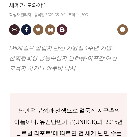
세계가 도와야”
작성자
관리자
등록일
2021-03-04
조회수
1,603
[세계일보 설립자 탄신·기원절 4주년 기념]
선학평화상 공동수상자 인터뷰-아프간 여성
교육자 사키나 야쿠비 박사
난민은 분쟁과 전쟁으로 얼룩진 지구촌의
아픔이다. 유엔난민기구(UNHCR)의 ‘2015년
글로벌 리포트’에 따르면 전 세계 난민 수는