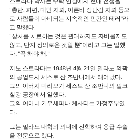
스트라다 박사는 수락 연설에서 현대 전쟁을
"총탄, 파편, 대인 지뢰, 이른바 장난감 지뢰 등으
로 사람들이 마비되는 지속적인 민간인 테러"라
고 말했다.
"상처를 치료하는 것은 관대하지도 자비롭지도
않고, 단지 정의로운 것일 뿐"이라고 그는 말했
다. "꼭 해야 해."
지노 스트라다는 1948년 4월 21일 밀라노 외곽
의 공업도시 세스토 산 조반니에서 태어났다.
그의 아버지 마리오가 세스토 산 조반니의 팔크
철강 공장에서 일했다.
그의 어머니 기우세피나 체사티는 가정주부였
다.
그는 밀라노 대학의 의대에 진학하여 응급 수술
을 전문으로 했다.