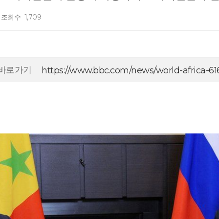
조회수
1,709
 바로가기
https://www.bbc.com/news/world-africa-6