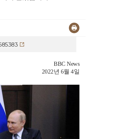
1685383
BBC News
2022
년
6
월
4
일