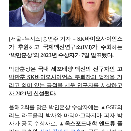
[서울=뉴시스]송연주 기자 =
SK바이오사이언스
가 후원
하고
국제백신연구소(IVI)가 주최
하는
‘박만훈상’의 2023년 수상자가 7일 발표됐다.
박만훈상은
국내 세포배양 백신의 선구자인 고
박만훈 SK바이오사이언스 부회장
의 업적을 기
리고 의미 있는 공적을 세운 연구자를 시상하고
자
2021년 신설됐다.
올해 2회를 맞은 박만훈상 수상자에는 ▲GSK의
리노 라푸올리 박사와 마리아그라지아 피자 박
사가 공동 수상자로,
▲옥스포드대학 앤드류 폴