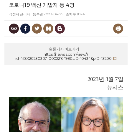
코로나19 백신 개발자 등 4명
작성자
관리자
등록일
2023-04-25
조회수
1,824
원문기사 바로가기
https://newsis.com/view/?
id=NISX20230307_0002216499&cID=10434&pID=13200
2023년 3월 7일
뉴시스