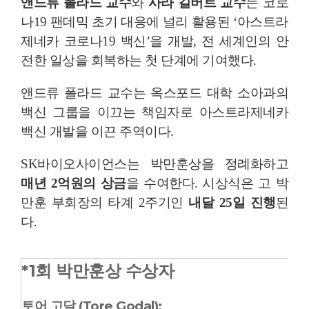
앤드류 폴라드 교수
와
사라 길버트 교수
는 코로
나19 팬데믹 초기 대응에 널리 활용된 ‘아스트라
제네카 코로나19 백신’을 개발, 전 세계인의 안
전한 일상을 회복하는 첫 단계에 기여했다.
앤드류 폴라드 교수는 옥스포드 대학 소아과의
백신 그룹을 이끄는 책임자로 아스트라제네카
백신 개발을 이끈 주역이다.
SK바이오사이언스는 박만훈상을 정례화하고
매년 2억원의 상금
을 수여한다. 시상식은 고 박
만훈 부회장의 타계 2주기인
내달 25일 진행
된
다.
*1회 박만훈상 수상자
토어 고달 (Tore Godal):