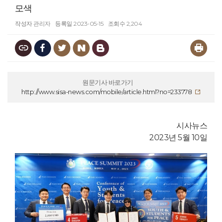
모색
작성자
관리자
등록일
2023-05-15
조회수
2,204
원문기사 바로가기
http://www.sisa-news.com/mobile/article.html?no=233778
시사뉴스
2023년 5월 10일