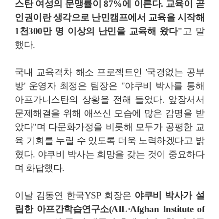
스탄 여성의 문맹률이 87%에 이른다. 교육이 곧
인권이란 생각으로 난민캠프에서 교육을 시작해
1천300만 명 이상의 난민을 교육해 왔다"
고 말
했다.
국내 교육격차 해소 프로젝트인 '국경없는 공부
방' 운영자 최정은 팀장은 "야쿠비 박사를 통해
아프가니스탄의 상황을 전해 들었다. 앞장서서
문제해결을 위해 애쓰신 모습에 많은 감명을 받
았다"며 다문화가정을 비롯해 모두가 공평한 교
육 기회를 누릴 수 있도록 더욱 노력하겠다고 밝
혔다. 야쿠비 박사는 희망을 갖는 것이 중요하다
며 화답했다.
이날 김동연 한국YSP 회장은
야쿠비 박사가 설
립한 아프간학습연구소(AIL·Afghan Institute of