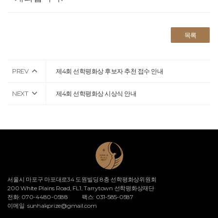
목록
PREV
제4회 선학평화상 후보자 추천 접수 안내
NEXT
제4회 선학평화상 시상식 안내
서울시 마포구 마포대로34 도원빌딩 8층 선학평화상위원회
200 White Plains Road, FL1, Tarrytown 선학평화상재단
전화: 070-4480-0588
팩스: 031-585-0587
이메일:
sunhakprize@gmail.com