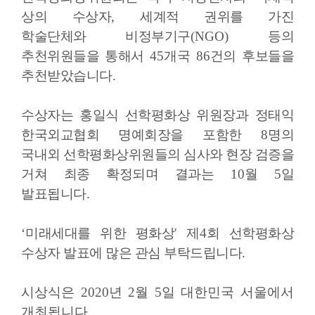
상의 수상자
,
세계적 권위를 가진
학술단체와
비정부기구
(NGO)
등의
추천위원들을 통해서
45
개국
86
건의 후보들을
추천받았습니다
.
수상자는 홍일식 선학평화상 위원장과 정태익
한국외교협회 명예회장을 포함한
8
명의
국내외
선학평화상위원들의 심사와 현장 검증을
거쳐 최종 확정되며 결과는
10
월
5
일
발표됩니다
.
‘
미래세대를 위한 평화상
'
제
4
회 선학평화상
수상자 발표에 많은 관심 부탁드립니다
.
시상식은
2020
년
2
월
5
일 대한민국 서울에서
개최됩니다
.