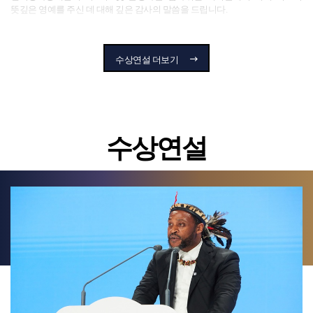
번도 컴퓨터를 사용해본 적이 없었지만, 졸업 시에는 말라리아를 진단하는
뜻깊은 영예를 주신 데 대해 깊은 감사의 말씀을 드립니다.
머신러닝 알고리즘을 개발했습니다. 올해 그는 미국 다트머스대에서 박사
학위를 마치고, 아프리카의 가장 취약한 지역에 기술을 통해 삶을 개선하는
오늘 함께 수상의 영예를 안으신 다른 수상자분들께도 축하의 인사를 드리며,
일을 실천하고 있습니다.
세계 평화와 인류 발전을 위해 헌신하신 그 숭고한 노력에 경의를 표합니다.
수상연설 더보기
이 세 가지 이야기를 통해 제가 얻은 교훈은 다음과 같습니다.
이번 수상은 단순히 저 개인에 대한 영광이 아니라, 아프리카 전역에서 평화와
민주주의, 굿거버넌스를 위해 저와 함께 노력한 모든 분들의 헌신이 인정받은
첫째, 공동의 목적은 놀라운 힘을 발휘한다는 것입니다. 우리는 흔히 차이에
결과라 생각합니다.
집중하지만, 공통의 목표에 초점을 맞출 때 더 큰 진전을 이룰 수 있습니다.
둘째, 사람이 자기 삶의 목적을 발견하면 놀라운 가능성을 실현할 수 있다는
이는 또한 평화가 발전과 정의, 그리고 인간 존엄의 가장 중요한 토대라는 저의
수상연설
것을 배웠습니다. 셋째이자 가장 중요한 교훈은, 사람들에게 창조하고 발전할
신념을 다시 한번 확고히 해주었습니다.
수 있는 도구와 자원을 제공하는 일이야말로 인간의 존엄을 실현하는
길이라는 점입니다.
현재 아프리카와 세계는 중요한 기로에 서 있습니다. 지속되는 갈등과
위협받는 민주적 전환, 깊어지는 사회경제적 불평등은 우리에게 도전과
이 이야기들은 모두 인간 정신을 고양시키는 일, 인내와 용기, 그리고 끊임없는
책임을 요구하고 있습니다.
노력의 가치를 보여줍니다. 그리고 궁극적으로는, 리더십이란 타인을 위한
삶에서 출발해야 한다는 교훈을 우리 청년들에게 전해주고 있습니다.
지금 이 순간, 우리는 진정한 평화의 기둥이 되는 대화와 화해, 그리고 선한
통치에 대한 우리의 헌신을 더욱 굳건히 해야 할 때입니다.
제가 얼마 전 60세 생일을 맞았을 때, 아시시의 동료와 학생, 졸업생들이 함께
모여 따뜻한 축하를 해주었습니다. 그들의 목소리를 들으며, 지난 25년간의
이러한 정신을 바탕으로 저는 굿럭 조나단 재단과 서아프리카 원로 포럼
여정을 돌아보았고, 이 길을 걸어온 모든 이들과의 유대감을 느꼈습니다. 지금
(WAEF), 국제정상평화위원회(ISCP)와 같은 이니셔티브를 통해 아프리카
다시 서른다섯 살로 돌아간다 해도, 저는 똑같은 선택을 할 것입니다.
지역의 평화적 정치 전환과 갈등 해소를 위한 노력을 지속해 왔습니다.
한국의 역사, 아시시의 경험, 그리고 선학평화상의 정신은 우리에게 중요한