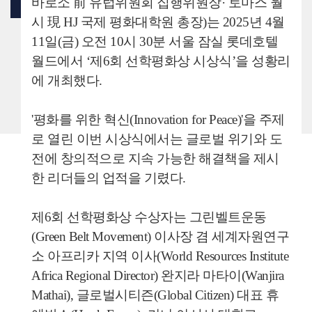
바로소 前 유럽위원회 집행위원장· 토마스 월
존경하는 여러분,
시 現 HJ 국제 평화대학원 총장)는 2025년 4월
도전과 위기의 시대에 평화와 발전, 인간 존엄성을 위해 헌신한 분들을 기리는
것은 단순히 상징적인 의미를 넘어선 도덕적 의무입니다. 우리는 바로 그러한
11일(금) 오전 10시 30분 서울 잠실 롯데호텔
신념을 가지고 오늘 이 자리에 함께 모였습니다.
월드에서 ‘제6회 선학평화상 시상식’을 성황리
이 상은 수상자들의 업적을 기리는 동시에, 우리 모두가 매일 새롭게 평화와
에 개최했다.
인류애를 향한 헌신을 이어가도록 독려하는 의미도 담고 있습니다. 우리는
함께한다면 반드시 이루어낼 수 있습니다.
'평화를 위한 혁신(Innovation for Peace)'을 주제
경청해 주셔서 감사합니다.
로 열린 이번 시상식에서는 글로벌 위기와 도
전에 창의적으로 지속 가능한 해결책을 제시
한 리더들의 업적을 기렸다.
제6회 선학평화상 수상자는 그린벨트운동
(Green Belt Movement) 이사장 겸 세계자원연구
소 아프리카 지역 이사(World Resources Institute
Africa Regional Director) 완지라 마타이(Wanjira
Mathai), 글로벌시티즌(Global Citizen) 대표 휴