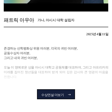
나렌드라 모디 총리의 초청으로 인도 뭄바이에서 콜드플레이와 제이지를
초대하여 클린 인디아(Clean India) 캠페인을 지원하는 역사적인 공연을
펼쳤고, 15만 명의 관객이 모였습니다.
패트릭 아우아
가나, 아시시 대학 설립자
만델라 탄생 100주년을 기념하여 요하네스버그에서는 비욘세, 제이지, 에드
시런, 에디 베더, 퍼렐 윌리엄스, 크리스 마틴, 어셔가 참여한 성대한 행사를
2025년 4월 11일
주최했습니다. 이 행사를 통해 수십만 명의 글로벌 시티즌들이 행동에
나섰으며, 남아프리카공화국 시릴 라마포사 대통령은 여성 위생 프로그램에
1억 2,900만 달러를 투자하기로 약속했습니다. 이로 인해 수백만 명의
존경하는 선학평화상 위원 여러분, 각국의 귀빈 여러분,
소녀들이 학교에 계속 다닐 수 있게 되었습니다.
공동수상자 여러분,
그리고 내외 귀빈 여러분,
코로나19 팬데믹으로 전 세계가 멈춰 섰을 때, 글로벌 시티즌은 "원 월드:
투게더 앳 홈(One World: Together at Home)"이라는 글로벌 행사를
오늘 이 영예로운 상을 아시시 대학교 공동체를 대표하여, 그리고 아프리카의
기획했습니다. 이 행사는 미국, 중국, 러시아에서 동시에 방영된 유일한
미래를 짊어진 청년들을 대표하여 받게 되어 깊은 감사와 큰 영광의 마음을
프로그램이었고, 미국 주요 방송사를 포함해 4억 가구 이상에 전달되며
전합니다.
기네스 세계기록을 두 개나 세웠습니다. 이 단 하루의 행사로 1억 2,700만 달러
이상을 모금하여 의료진과 긴급 대응팀을 지원했습니다.
먼저, 눈부신 경제 기적을 이룩한 대한민국 국민들께 경의를 표합니다.
1950년대 개발도상국이었던 한국은 이제 세계가 주목하는 경제 강국으로
수상연설 더보기
협력과 파트너십을 통해 우리는 세계에서 가장 큰 행동 운동을 구축했고, 빈곤
우뚝 섰습니다. 제가 대학생이던 1980년대, 한 경제학 교수님께서 1960년대에
퇴치를 위한 노력으로 수십억 명의 삶에 영향을 주었습니다. 지난 10년간
한국의 경제 정책 수립을 돕던 경험을 강의 중 나누셨던 기억이 납니다. 그는
우리는 총 490억 달러를 모금 및 지원하여 전 세계 13억 명의 삶을
한국과 싱가포르의 경제 변혁이 단지 자국의 번영을 넘어, 아시아 전역에 걸쳐
개선했습니다.
수많은 이들의 삶에 긍정적인 영향을 미쳤다는 점을 강조하셨습니다.