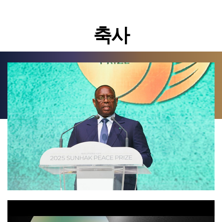
그 숭고한 이야기를 널리 알리기 위해 제정된 것입니다.
특히, 올해 수상하시는 다섯(5) 분들의 업적은 매우 중요하고도 뜻깊습니다.
축사
완지라 마타이(Wanjira Mathai) 그린벨트 운동 이사장님은 아프리카의 토지
복원을 통해 지속 가능한 환경을 구축하는데 기여하셨습니다.
휴 에반스(Hugh Evans) 글로벌 시티즌 대표님은 빈곤과 불평등 해소를 위한
글로벌 캠페인을 통해 변화를 이끌어 내셨습니다.
그리고, 패트릭 아우아 (Patrick Awuah) 가나 아시시 대학 총장님은 윤리적
리더십과 첨단 IT 교육을 통해 아프리카 청년들에게 새로운 미래의 문을
열어주셨습니다.
또한, 설립자 특별 공로상을 수상하시는 굿럭 조나단 (Goodluck Jonathan) 전
나이지리아 대통령님은 아프리카 민주주의 발전에 크게 기여하셨습니다.
사무엘 하데베 (Samuel Radebe) 선지자님은 종교적 화합과 영적 운동을 통해
인류 공동체의 평화를 증진하고 계십니다.
오늘 수상하시는 모든 분들의 헌신적인 삶은 ‘세계시민 정신’의 생생한 모범
사례입니다.
그런 의미에서, 지난 10년 동안 의인들을 발굴하여 격려해 주시고, 국제적으로