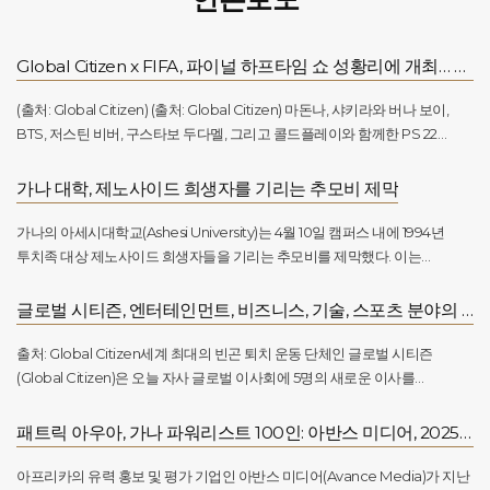
Global Citizen x FIFA, 파이널 하프타임 쇼 성황리에 개최… 전 세계 어린이를 위한 교육 기금 지원 지속
(출처: Global Citizen) (출처: Global Citizen) 마돈나, 샤키라와 버나 보이,
BTS, 저스틴 비버, 구스타보 두다멜, 그리고 콜드플레이와 함께한 PS 22
합창단이 2026년 7월 19일 일요일, 뉴욕 뉴저지 스타디움에서 열린 역사적인
FIFA 월드컵 2026™ 결승 하프타임 쇼 무대에 올랐습니다. FIFA 월드컵™
가나 대학, 제노사이드 희생자를 기리는 추모비 제막
역사상 처음으로 결승전에 하프타임 쇼가 도입되었으며, 스포츠와 문화,
그리고 의미 있는 목적이 만나는 특별한 순간을 위해 세계적인 슈퍼스타들이
가나의 아세시대학교(Ashesi University)는 4월 10일 캠퍼스 내에 1994년
한자리에 모였습니다. 이 무대는 전 세계에 생중계되었습니다. 이번 하프타임
투치족 대상 제노사이드 희생자들을 기리는 추모비를 제막했다. 이는
쇼는 전 세계 어린이들에게 양질의 교육과 축구 참여 기회를 확대하기 위해
아프리카 대학에 세워진 최초의 관련 추모비다.이번 제막식은 르완다의 조셉
1억 달러 모금을 목표로 하는 대표적 이니셔티브인 FIFA 글로벌 시티즌 교육
은센기마나(Joseph Nsengimana) 교육부 장관이 가나 아크라를 방문한
글로벌 시티즌, 엔터테인먼트, 비즈니스, 기술, 스포츠 분야의 업계 리더들을 이사회에 임명하다.
기금(FIFA Global Citizen Education Fund)​을 지원했습니다. FIFA 글로벌
가운데 열렸다. 은센기마나 장관은 아세시대학교 설립자이자 총장인 패트릭
시티즌 교육 기금(FIFA Global Citizen Education Fund)이란?FIFA 글로벌
아우아(Patrick Awuah)와 함께 1994년 투치족 대상 제노사이드 32주기 추모
출처: Global Citizen세계 최대의 빈곤 퇴치 운동 단체인 글로벌 시티즌
시티즌 교육 기금(FIFA Global Citizen Education Fund)​은 전 세계
행사에 참석했다.이 추모비는 또한 헨리 콰미 아니도호(Henry Kwami
(Global Citizen)은 오늘 자사 글로벌 이사회에 5명의 새로운 이사를
어린이들이 양질의 교육과 스포츠를 접할 수 있도록 기회를 확대하기 위한
Anyidoho) 예비역 소장의 지휘 아래 유엔 르완다 지원단(UNAMIR)에
선임했다고 발표했습니다. 이번에 선임된 인사들은 다음과 같습니다.▶ 존
이니셔티브입니다. 이 기금은 특히 소외된 지역사회 아동들의 교육 성과를
참여했던 가나 파견단의 공헌을 기리고 있다. 아니도호 소장은 철수 명령에도
레전드 (John Legend): 아티스트 겸 프로듀서▶ 아비 글레이저 (Avie
패트릭 아우아, 가나 파워리스트 100인: 아반스 미디어, 2025년 가나에서 가장 영향력 있는 인물 선정
개선하는 풀뿌리 단체들을 지원하기 위해 자원과 파트너십을 결집합니다. 이
불구하고 가나 정부를 설득해 현지에 남도록 했고, 그 결과 수천 명의 생명을
Glazer): 맨체스터 유나이티드(Manchester United) 공동 회장▶ 마리암
기금의 네 가지 핵심 메시지는 다음과 같습니다. ▶ 교육과 기회: 모든
구하는 데 기여했다.아우아 총장은 “르완다는 이제 아프리카의 희망을
알메이리 (H.E. Mariam AlMheiri): 2PointZero 부회장 겸 전무이사▶ 오마르
아프리카의 유력 홍보 및 평가 기업인 아반스 미디어(Avance Media)가 지난