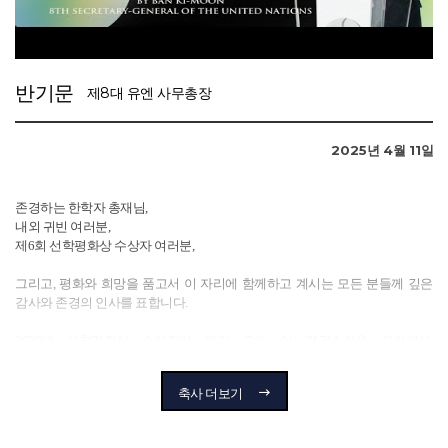
반기문
제8대 유엔 사무총장
2025
년
4
월
11
일
존경하는 한학자 총재님,
내외 귀빈 여러분,
제6회 선학평화상 수상자 여러분,
그리고, 평화와 희망을 품고서 이 자리에 함께하고 계시는 모든 분들께 깊은
감사와 존경의 인사를 표합니다.
2020년 선학평화상 수상자인 제가 오늘 이 영광스러운 자리에서,
여러분들에게 진심 어린 축하와 격려의 말씀을 드리는 것을 매우 반갑고
기쁘게 생각합니다.
축사 더보기
선학평화상은 올해로 창립 10주년이라는 뜻깊은 계기를 맞이했습니다. 이 상
(賞)은 인류의 평화와 번영을 위해 묵묵히 헌신해 온 숨은 영웅들을 발굴하여,