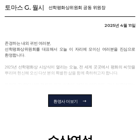
다시 한번 완지라 마타이 님, 휴 에반스 님, 패트릭 아우와 님의 영예로운
토마스 G. 월시
선학평화상위원회 공동 위원장
수상을 진심으로 축하드리며, 이분들의 숭고한 노력이 평화와 사랑의
씨앗으로 자라나 더욱 아름답고 정의로운 세상으로 꽃피우기를 간절히
소망합니다.
2025년 4월 11일
감사합니다.
존경하는 내외 귀빈 여러분,
2025년 4월 11일
선학평화상위원회를 대표해서 오늘 이 자리에 모이신 여러분을 진심으로
선학평화상위원회 위원장 호세 마누엘 바로소
환영합니다.
2025년 선학평화상 시상식이 열리는 오늘, 전 세계 곳곳에서 평화의 씨앗을
뿌리며 헌신해 오신 다섯 분의 특별한 삶을 함께 축하하고자 합니다.
우리가 잘 알다시피 평화란 해가 아침에 저절로 떠오르듯 그냥 이루어지는
것이 아닙니다. 좋은 작품 하나가 탄생하려면 정성과 시간, 마음을 쏟아야
하듯, 평화 역시 우리의 도덕적이고 영적인 비전을 바탕으로 용기와 결단, 확신
환영사 더보기
위에서 꽃피울 수 있는 것입니다. 오늘 우리는 평화를 위한 그 간절하고 진실한
노력을 이 자리에서 만나게 될 것입니다.
선학평화상은 2014년에 시작되었습니다. 고(故) 문선명 총재께서 품으셨던
고귀한 이상과 먼 미래를 향한 따뜻한 비전을 바탕으로, 한학자 총재의 흔들림
없는 헌신으로 실현되었습니다.