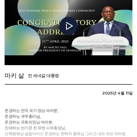
연대시켜 주신 설립자 한학자 총재님의 높은 식견과 통찰력에 대해, 진심으로
감사의 말씀을 드립니다.
한 총재님께서는‘인류 한 가족 평화세계의 실현’을 공고히 하기 위해
선학평화상을 설립하셨습니다.
특히, 이 상(賞)은 한 총재님께서 수많은 도전과 어려움을 극복하시면서,
국가와 인종, 종교와 문화를 초월하여 인류의 항구적 평화와 복지, 번영을
위해, 2013년에 소중한 결정을 내려주신 덕분에 설립될 수 있었습니다.
평생을 오직 참사랑의 정신으로 일관하시며, 세계 인류 앞에서 ‘평화의
어머니’로 살아오신 한 총재님께서는 지금의 우리는 물론, 미래세대 모두에게
매우 존귀한 사표(師表)가 될 것입니다.
마키 살
전 세네갈 대통령
6번째 시상식을 맞이한 뜻깊은 오늘, 선학평화상을 제정하신 한학자 총재님께
거듭 깊은 감사의 말씀을 드리며, 우리 모두가 지속 가능한 미래를 위해 더욱
2025년 4월 11일
공헌하는 삶을 살 것임을 다짐하는 시간이 되기를 바랍니다.
영예로운 수상자 여러분에게 재차 따뜻한 축하 인사를 드립니다. 여러분이
존경하는 전직 국가 정상 여러분,
걸어가시는 길이 더 많은 세계시민들에게 귀감이 되고, 용기를 북돋아 주기를
존경하는 국무총리님,
소망합니다.
존경하는 국회의장님 여러분,
친애하는 반기문 전 유엔 사무총장님,
보다 나은 미래와 지속 가능한 내일을 향해 우리 함께 나아가기를 바랍니다.
선학평화상 설립자이신 존경하는 한학자 총재님 그리고 내외 귀빈 여러분,