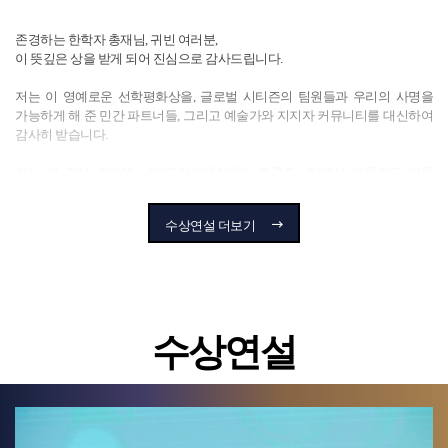
투자와 청년 리더십, 포용적 발전으로 혁신적 성장을 이룬 훌륭한
본보기입니다. 1970년대에 비슷한 발전 경로에 있었던 케냐와 한국의 현재
존경하는 한학자 총재님, 귀빈 여러분,
모습은 전략과 헌신으로 큰 변화를 이룰 수 있음을 보여줍니다.
이 뜻깊은 상을 받게 되어 진심으로 감사드립니다.
아프리카는 젊고 빠르게 성장하는 인력, 풍부한 재생에너지 잠재력, 핵심
저는 이 영예로운 선학평화상을, 글로벌 시티즌의 팀원들과 우리의 사명을
원자재 등 녹색 경쟁력을 갖춘 중요한 세계적 주체로 발돋움할 준비가 되어
가능하게 해 준 민간 파트너들, 그리고 예술가와 지지자 커뮤니티를 대신하여
있습니다. 이제 아프리카가 스스로의 강점을 활용하여 혁신적 변화를 이룰
감사히 받습니다.
때입니다.
저는 제 인생 초기에 남아프리카공화국의 콰줄루나탈에서 생활하고 일할
공공과 민간의 파트너십, 혁신에 대한 투자, 과감한 리더십이 아프리카의
소중한 기회를 가졌습니다. 당시 그곳은 1990년대 넬슨 만델라 대통령의
무한한 기회를 여는 열쇠입니다. 이 일은 시급하지만, 결코 불가능한 것이
리더십으로 희망이 움트던 시기였지만, 한편으로는 HIV/AIDS 전염병의
수상연설 더보기
아닙니다.
중심지에서 심각한 불평등과 수많은 고아를 낳은 극심한 절망의 시기이기도
했습니다.
오늘의 수상은 아프리카의 존엄과 번영, 지속 가능성을 위한 제 투쟁에 새로운
열정을 불어넣습니다. 저는 이 상을 매일 저에게 아프리카의 위대함을
저는 평생 빈곤 퇴치를 위해 헌신해왔지만, 글로벌 시티즌을 설립하게 된
일깨워주는 케냐의 젊은이들에게 바칩니다.
결정적인 계기는 넬슨 만델라가 마지막 연설 중 강조한 다음의
말씀이었습니다.
수상연설
이 위대한 영예에 다시 한번 깊이 감사드립니다.
"빈곤 퇴치는 자선이 아니라 정의의 실현입니다. 노예제와 인종차별처럼 빈곤
역시 자연스러운 현상이 아닙니다. 빈곤은 인간이 만들어 낸 문제이며, 인간의
노력으로 극복하고 근절할 수 있습니다.“
만델라의 이 비전은 평생 저의 북극성과 같았으며, 글로벌 시티즌의 사명과 제