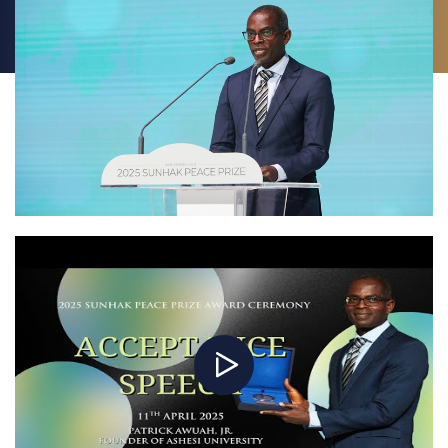
활동에 지속적인 영감을 주었습니다.
기후 위기 해결, 모든 아이에게 양질의 교육 제공, 그리고 항구적 평화 구축과
같은 중대한 세계적 과제들은 한결같이 정의에 대한 확고한 의지를
요구합니다. 이는 단순히 약속을 하는 것에 그치지 않고, 지도자들이
실질적이고 측정 가능한 행동으로 전환할 때에만 가능합니다.
글로벌 시티즌 운동이 이룩한 성과는 누구나 우리의 지구와 가장 취약한
이들을 위해 의미 있는 변화를 만들 수 있다는 강력한 증거입니다.
남아프리카공화국과 필리핀에서 빈곤을 지속시키는 구조적 문제들을 직접
목격한 후, 저는 대학 시절 친구와 함께 호주에서 열리는 G20 정상회담을
앞두고 최초의 주요 캠페인을 시작했습니다. 세계에서 가장 소외된 이들을
위한 외침을 담은 이 콘서트 "메이크 포버티 히스토리(Make Poverty
History)"에는 보노와 펄 잼이 참여했습니다.
놀랍게도 호주 정부는 우리의 목소리에 응답했고, 국제 개발 지원금을 두 배로
늘려 극빈층 구제를 위한 62억 달러의 추가 투자를 약속했습니다.
이 캠페인의 성공 이후, 우리는 뉴욕으로 무대를 옮겼고, 지난 10년 동안
센트럴파크를 플랫폼으로 삼아 당대의 가장 긴급한 문제들을 해결하기 위한
캠페인을 전개해왔습니다.
오늘날 우리의 영향력은 뉴욕 센트럴파크를 훨씬 뛰어넘습니다.