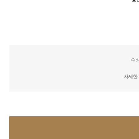
우
수상
자세한 