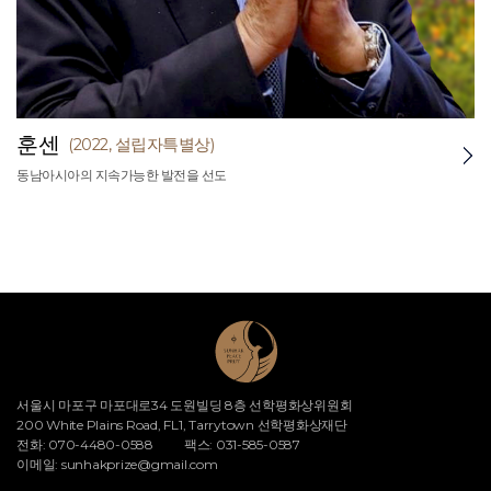
훈센
(2022, 설립자특별상)
동남아시아의 지속가능한 발전을 선도
서울시 마포구 마포대로34 도원빌딩 8층 선학평화상위원회
200 White Plains Road, FL1, Tarrytown 선학평화상재단
전화: 070-4480-0588
팩스: 031-585-0587
이메일:
sunhakprize@gmail.com